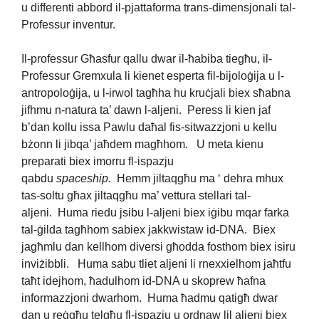
u differenti abbord il-pjattaforma trans-dimensjonali tal-
Professur inventur.
Il-professur Għasfur qallu dwar il-ħabiba tiegħu, il-
Professur Gremxula li kienet esperta fil-bijoloġija u l-
antropoloġija, u l-irwol tagħha hu kruċjali biex sħabna
jifhmu n-natura ta’ dawn l-aljeni. Peress li kien jaf
b’dan kollu issa Pawlu daħal fis-sitwazzjoni u kellu
bżonn li jibqa’ jaħdem magħhom. U meta kienu
preparati biex imorru fl-ispazju
qabdu
spaceship.
Hemm jiltaqgħu ma ‘ dehra mhux
tas-soltu għax jiltaqgħu ma’ vettura stellari tal-
aljeni. Huma riedu jsibu l-aljeni biex iġibu mqar farka
tal-ġilda tagħhom sabiex jakkwistaw id-DNA. Biex
jagħmlu dan kellhom diversi għodda fosthom biex isiru
inviżibbli. Huma sabu tliet aljeni li rnexxielhom jaħtfu
taħt idejhom, ħadulhom id-DNA u skoprew ħafna
informazzjoni dwarhom. Huma ħadmu qatigħ dwar
dan u reġgħu telgħu fl-ispazju u ordnaw lil aljeni biex