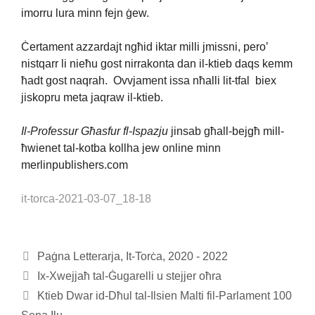
imorru lura minn fejn ġew.
Ċertament azzardajt ngħid iktar milli jmissni, pero’
nistqarr li nieħu gost nirrakonta dan il-ktieb daqs kemm
ħadt gost naqrah. Ovvjament issa nħalli lit-tfal biex
jiskopru meta jaqraw il-ktieb.
Il-Professur Għasfur fl-Ispazju
jinsab għall-bejgħ mill-
ħwienet tal-kotba kollha jew online minn
merlinpublishers.com
it-torca-2021-03-07_18-18
Paġna Letterarja, It-Torċa, 2020 - 2022
Ix-Xwejjaħ tal-Ġugarelli u stejjer oħra
Ktieb Dwar id-Dħul tal-Ilsien Malti fil-Parlament 100