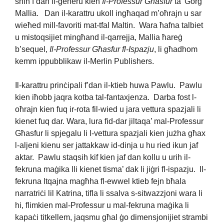
snin f’dan il-ġeneru kien
Il-Professur Għasfur
ta’ Ġorġ
Mallia. Dan il-karattru ukoll ingħaqad m’oħrajn u sar
wieħed mill-favoriti mat-tfal Maltin. Wara ħafna talbiet
u mistoqsijiet mingħand il-qarrejja, Mallia ħareġ
b’sequel,
Il-Professur Għasfur fl-Ispazju
, li għadhom
kemm ippubblikaw il-Merlin Publishers.
Il-karattru prinċipali f’dan il-ktieb huwa Pawlu. Pawlu
kien iħobb jaqra kotba tal-fantaxjenza. Darba fost l-
oħrajn kien fuq ir-rota fil-wied u jara vettura spazjali li
kienet fuq dar. Wara, lura fid-dar jiltaqa’ mal-Professur
Għasfur li spjegalu li l-vettura spazjali kien jużha għax
l-aljeni kienu ser jattakkaw id-dinja u hu ried ikun jaf
aktar. Pawlu staqsih kif kien jaf dan kollu u urih il-
fekruna maġika lli kienet tisma’ dak li jiġri fl-ispazju. Il-
fekruna ltqajna magħha fl-ewwel ktieb fejn bħala
narratriċi lil Katrina, tifla li ssalva s-sitwazzjoni wara li
hi, flimkien mal-Professur u mal-fekruna maġika li
kapaċi titkellem, jaqsmu għal ġo dimensjonijiet strambi