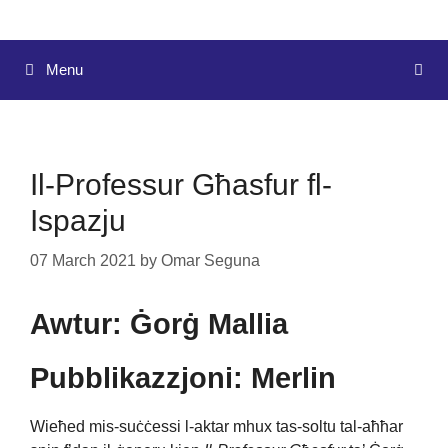
Menu
Il-Professur Għasfur fl-
Ispazju
07 March 2021
by
Omar Seguna
Awtur: Ġorġ Mallia
Pubblikazzjoni: Merlin
Wieħed mis-suċċessi l-aktar mhux tas-soltu tal-aħħar