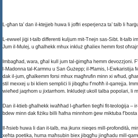
L-għan ta’ dan il-ktejjeb huwa li joffri esperjenza ta’ talb li ħa
L-ewwel jiġi t-talb differenti kuljum mit-Tnejn sas-Sibt. It-talb im
Jum il-Mulej, u għalhekk mhux inkluż għaliex hemm fost oħrajn
Imbagħad, wara, għal kull jum tal-ġimgħa hemm devozzjoni. F’dan 
l-Madonna tal-Karmnu u San Ġużepp; il-Ħamis, l-Ewkaristija Mq
dak il-jum, għalkemm forsi mhux magħrufin minn xi wħud, għand
stil mexxej u bi kliem sempliċi li jibqgħu f’moħħ il-qarrejja. Imma
wieħed jaqrhom u jixtarrhom. Inkludejt ukoll talba popolari, li 
Dan il-ktieb għalhekk iwaħħad l-għarfien tiegħi fit-teoloġija – ir-r
bdew minn dak fiżiku billi ħafna minnhom ġew miktuba f’bosta si
Il-ħsieb huwa li dan it-talb, ma jkunx nieqes mill-profondità, mi
xeħta poetika, huma maħsubin biex jibqgħu jingħadu mill-qarre