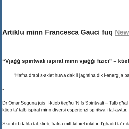
Artiklu minn Francesca Gauci fuq
New
“Vjaġġ spiritwali ispirat minn vjaġġi fiżiċi” – kt
“Ħafna drabi s-skiet huwa dak li jagħtina dik l-enerġija 
•
Dr Omar Seguna jqis il-ktieb tiegħu ‘Nifs Spiritwali – Talb għal m
ktieb ta’ talb ispirat minn diversi esperjenzi spiritwali tal-awtur.
Skont id-daħla tal-ktieb, ħafna mill-kitbiet inkitbu f’għadd ta’ m