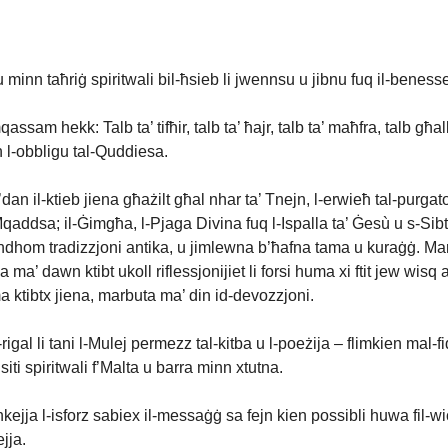
rġu minn taħriġ spiritwali bil-ħsieb li jwennsu u jibnu fuq il-bene
qassam hekk: Talb ta’ tifħir, talb ta’ ħajr, talb ta’ maħfra, talb għ
 l-obbligu tal-Quddiesa.
il-ktieb jiena għażilt għal nhar ta’ Tnejn, l-erwieħ tal-purgator
addsa; il-Ġimgħa, l-Pjaga Divina fuq l-Ispalla ta’ Ġesù u s-Si
hom tradizzjoni antika, u jimlewna b’ħafna tama u kuraġġ. Marbut
 ma’ dawn ktibt ukoll riflessjonijiet li forsi huma xi ftit jew wisq 
ma ktibtx jiena, marbuta ma’ din id-devozzjoni.
igal li tani l-Mulej permezz tal-kitba u l-poeżija – flimkien mal-fid
ti spiritwali f’Malta u barra minn xtutna.
nkejja l-isforz sabiex il-messaġġ sa fejn kien possibli huwa fil-wi
jja.