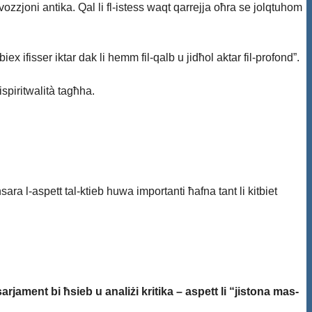
zzjoni antika. Qal li fl-istess waqt qarrejja oħra se jolqtuhom
x ifisser iktar dak li hemm fil-qalb u jidħol aktar fil-profond”.
ispiritwalità tagħha.
ra l-aspett tal-ktieb huwa importanti ħafna tant li kitbiet
arjament bi ħsieb u analiżi kritika – aspett li “jistona mas-