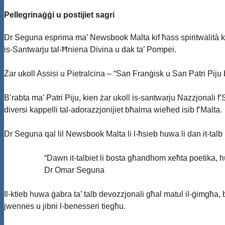
Pellegrinaġġi u postijiet sagri
Dr Seguna esprima ma’ Newsbook Malta kif ħass spiritwalità k
is-Santwarju tal-Ħniena Divina u dak ta’ Pompei.
Żar ukoll Assisi u Pietralcina – “San Franġisk u San Patri Piju 
B’rabta ma’ Patri Piju, kien żar ukoll is-santwarju Nazzjonali f
diversi kappelli tal-adorazzjonijiet bħalma wieħed isib f’Malta.
Dr Seguna qal lil Newsbook Malta li l-ħsieb huwa li dan it-talb m
“Dawn it-talbiet li bosta għandhom xeħta poetika, 
Dr Omar Seguna
Il-ktieb huwa ġabra ta’ talb devozzjonali għal matul il-ġimgħa, b
jwennes u jibni l-benesseri tiegħu.