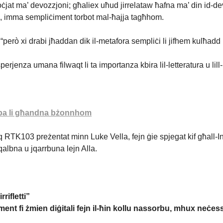
jat ma’ devozzjoni; għaliex uħud jirrelataw ħafna ma’ din id-devo
li, imma sempliċiment torbot mal-ħajja tagħhom.
erò xi drabi jħaddan dik il-metafora sempliċi li jifhem kulħadd bie
erjenza umana filwaqt li ta importanza kbira lil-letteratura u lill-
ttieba li għandna bżonnhom
 RTK103 preżentat minn Luke Vella, fejn ġie spjegat kif għall-Insa
a qalbna u jqarrbuna lejn Alla.
rifletti”
lment fi żmien diġitali fejn il-ħin kollu nassorbu, mhux neċess