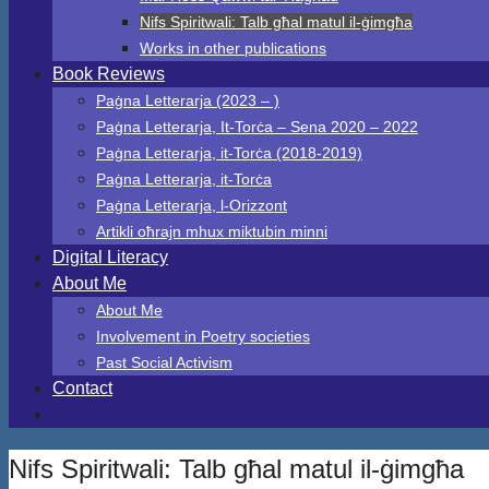
Nifs Spiritwali: Talb għal matul il-ġimgħa
Works in other publications
Book Reviews
Paġna Letterarja (2023 – )
Paġna Letterarja, It-Torċa – Sena 2020 – 2022
Paġna Letterarja, it-Torċa (2018-2019)
Paġna Letterarja, it-Torċa
Paġna Letterarja, l-Orizzont
Artikli oħrajn mhux miktubin minni
Digital Literacy
About Me
About Me
Involvement in Poetry societies
Past Social Activism
Contact
Nifs Spiritwali: Talb għal matul il-ġimgħa