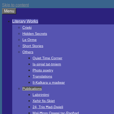
Skip to content
Menu
Literary Works
Ċrieki
Hidden Secrets
Le Orme
Short Stories
Others
Quiet Time Corner
Is-sinjal tat-tmiem
Photo poetry
Translations
Il-Kalkara u madwar
Publications
Labirintimi
Xehir fis-Skiet
24, Triq Ħad-Dwieli
Mal-Ħoss Qawwi tar-Ragħad