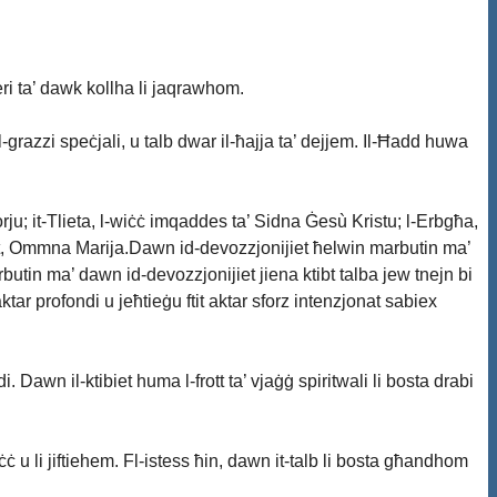
sseri ta’ dawk kollha li jaqrawhom.
all-grazzi speċjali, u talb dwar il-ħajja ta’ dejjem. Il-Ħadd huwa
ju; it-Tlieta, l-wiċċ imqaddes ta’ Sidna Ġesù Kristu; l-Erbgħa,
bt, Ommna Marija.Dawn id-devozzjonijiet ħelwin marbutin ma’
in ma’ dawn id-devozzjonijiet jiena ktibt talba jew tnejn bi
aktar profondi u jeħtieġu ftit aktar sforz intenzjonat sabiex
i. Dawn il-ktibiet huma l-frott ta’ vjaġġ spiritwali li bosta drabi
ċċ u li jiftiehem. Fl-istess ħin, dawn it-talb li bosta għandhom