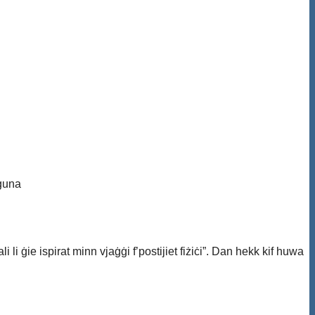
eguna
 li ġie ispirat minn vjaġġi f’postijiet fiżiċi”. Dan hekk kif huwa