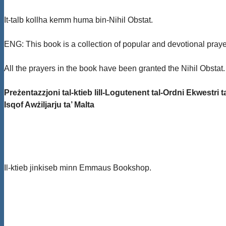
It-talb kollha kemm huma bin-Nihil Obstat.
ENG: This book is a collection of popular and devotional praye
All the prayers in the book have been granted the Nihil Obstat.
Preżentazzjoni tal-ktieb lill-Logutenent tal-Ordni Ekwestr
Isqof Awżiljarju ta’ Malta
Il-ktieb jinkiseb minn Emmaus Bookshop.