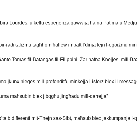
bira Lourdes, u kellu esperjenza qawwija ħafna Fatima u Medjug
bir-radikaliżmu tagħhom ħallew impatt f’dinja fejn l-egoiżmu minn
’Santo Tomas fil-Batangas fil-Filippini. Żar ħafna Knejjes, mill-B
a jkunx nieqes mill-profondità, minkejja l-isforz biex il-messaġġ 
huma maħsubin biex jibqgħu jingħadu mill-qarrejja”
’talb differenti mit-Tnejn sas-Sibt, maħsub biex jakkumpanja l-qarr