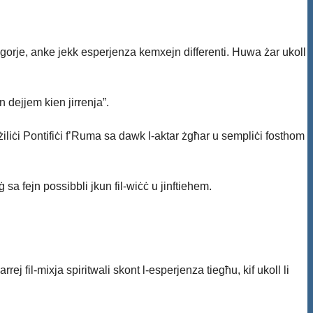
orje, anke jekk esperjenza kemxejn differenti. Huwa żar ukoll
 dejjem kien jirrenja”.
ażiliċi Pontifiċi f’Ruma sa dawk l-aktar żgħar u sempliċi fosthom
sa fejn possibbli jkun fil-wiċċ u jinftiehem.
ej fil-mixja spiritwali skont l-esperjenza tiegħu, kif ukoll li