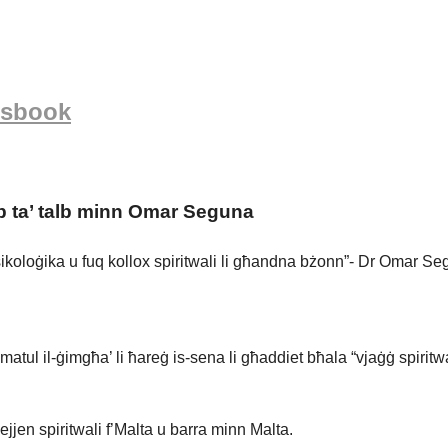
sbook
ieb ta’ talb minn Omar Seguna
psikoloġika u fuq kollox spiritwali li għandna bżonn”- Dr Omar S
atul il-ġimgħa’ li ħareġ is-sena li għaddiet bħala “vjaġġ spiritwali
kejjen spiritwali f’Malta u barra minn Malta.