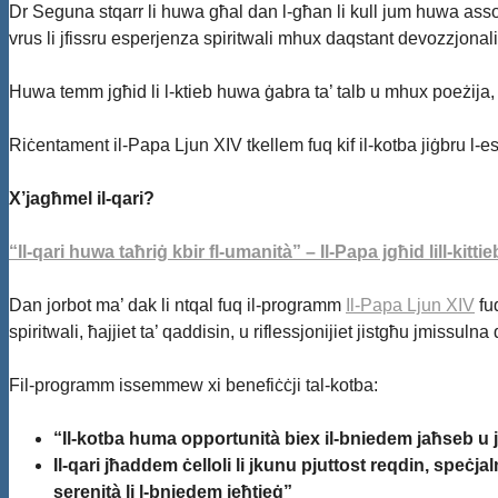
Dr Seguna stqarr li huwa għal dan l-għan li kull jum huwa assoċ
vrus li jfissru esperjenza spiritwali mhux daqstant devozzjona
Huwa temm jgħid li l-ktieb huwa ġabra ta’ talb u mhux poeżija, “p
Riċentament il-Papa Ljun XIV tkellem fuq kif il-kotba jiġbru l-esp
X’jagħmel il-qari?
“Il-qari huwa taħriġ kbir fl-umanità” – Il-Papa jgħid lill-ki
Dan jorbot ma’ dak li ntqal fuq il-programm
Il-Papa Ljun XIV
fuq
spiritwali, ħajjiet ta’ qaddisin, u riflessjonijiet jistgħu jmissuln
Fil-programm issemmew xi benefiċċji tal-kotba:
“Il-kotba huma opportunità biex il-bniedem jaħseb u jir
Il-qari jħaddem ċelloli li jkunu pjuttost reqdin, speċja
serenità li l-bniedem jeħtieġ”