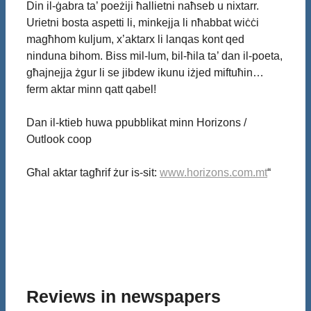
Din il-ġabra ta’ poeżiji ħallietni naħseb u nixtarr.
Urietni bosta aspetti li, minkejja li nħabbat wiċċi
magħhom kuljum, x’aktarx li lanqas kont qed
ninduna bihom. Biss mil-lum, bil-ħila ta’ dan il-poeta,
għajnejja żgur li se jibdew ikunu iżjed miftuħin…
ferm aktar minn qatt qabel!
Dan il-ktieb huwa ppubblikat minn Horizons /
Outlook coop
Għal aktar tagħrif żur is-sit:
www.horizons.com.mt
“
Reviews in newspapers