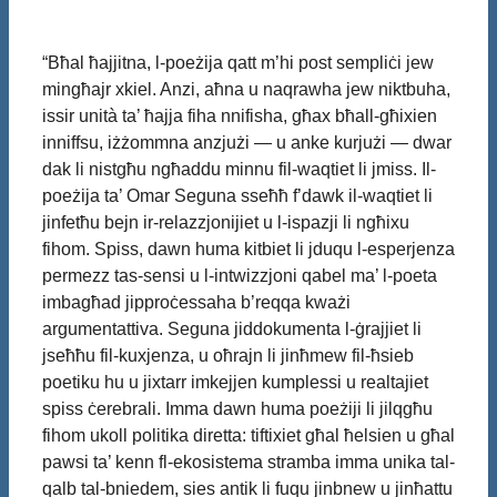
“Bħal ħajjitna, l-poeżija qatt m’hi post sempliċi jew
mingħajr xkiel. Anzi, aħna u naqrawha jew niktbuha,
issir unità ta’ ħajja fiha nnifisha, għax bħall-għixien
inniffsu, iżżommna anzjużi — u anke kurjużi — dwar
dak li nistgħu ngħaddu minnu fil-waqtiet li jmiss. Il-
poeżija ta’ Omar Seguna sseħħ f’dawk il-waqtiet li
jinfetħu bejn ir-relazzjonijiet u l-ispazji li ngħixu
fihom. Spiss, dawn huma kitbiet li jduqu l-esperjenza
permezz tas-sensi u l-intwizzjoni qabel ma’ l-poeta
imbagħad jipproċessaha b’reqqa kważi
argumentattiva. Seguna jiddokumenta l-ġrajjiet li
jseħħu fil-kuxjenza, u oħrajn li jinħmew fil-ħsieb
poetiku hu u jixtarr imkejjen kumplessi u realtajiet
spiss ċerebrali. Imma dawn huma poeżiji li jilqgħu
fihom ukoll politika diretta: tiftixiet għal ħelsien u għal
pawsi ta’ kenn fl-ekosistema stramba imma unika tal-
qalb tal-bniedem, sies antik li fuqu jinbnew u jinħattu