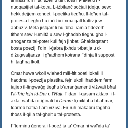
tinħass ruħ li taf tiżen u taf tħoss in-niket u n-
nuqqasijiet tal-kotra. L-iżbilanċ soċjali jdejqu sew;
hekk dejjem xehdet il-poetika tiegħu. Il-leħen tal-
protesta tiegħu hu inċiżiv imma qatt kattiv jew
abbużiv. Meta jistqarr li hu ‘bħal ramla f’deżert’
tifhem sew l-umiltà u sew l-għadab tiegħu għall-
arroganza tal-poter kull fejn jinbet. Għaldaqstant
bosta poeżiji f’din il-ġabra jixhdu t-tbatija u d-
diżugwaljanza li għadhom kotrana f’dinja li suppost
hi tagħna lkoll.
Omar huwa wkoll wieħed mill-ftit poeti lokali li
ħaddmu l-poeżija plastika, fejn ukoll iħaddem ferm
tajjeb il-lingwaġġ tiegħu b’arranġamenti viżwali bħal
f’
It-Triq lejn id-Dar
u f’
Ħajt
. F’dan il-qasam aktarx li l-
aktar waħda oriġinali hi
Demm
li,miktuba bl-aħmar,
tqarreb ħafna l-arti viżiva. Fir-ruħ makabru tagħha
tħoss il-qilla tal-għelt u tal-protesta.
F’terminu ġenerali l-poeżija ta’ Omar hi waħda ta’