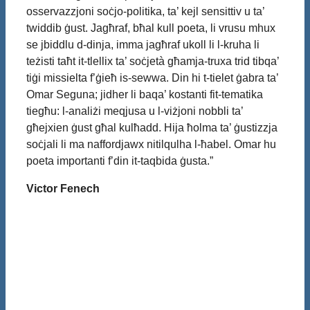
osservazzjoni soċjo‑politika, ta’ kejl sensittiv u ta’
twiddib ġust. Jagħraf, bħal kull poeta, li vrusu mhux
se jbiddlu d-dinja, imma jagħraf ukoll li l-kruha li
teżisti taħt it-tlellix ta’ soċjetà għamja-truxa trid tibqa’
tiġi missielta f’ġieħ is-sewwa. Din hi t-tielet ġabra ta’
Omar Seguna; jidher li baqa’ kostanti fit-tematika
tiegħu: l-analiżi meqjusa u l-viżjoni nobbli ta’
għejxien ġust għal kulħadd. Hija ħolma ta’ ġustizzja
soċjali li ma naffordjawx nitilqulha l-ħabel. Omar hu
poeta importanti f’din it-taqbida ġusta.”
Victor Fenech