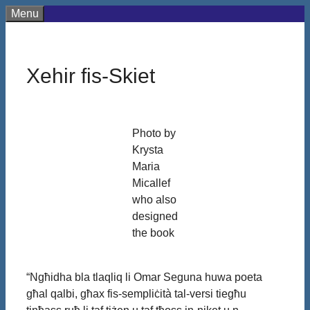
Menu
Xehir fis-Skiet
Photo by
Krysta
Maria
Micallef
who also
designed
the book
“Ngħidha bla tlaqliq li Omar Seguna huwa poeta
għal qalbi, għax fis-sempliċità tal-versi tiegħu