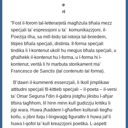
e
ri
“Fost il-forom tal-letterarjetà magħżula bħala mezz
speċjali ta’ espressjoni u ta’ komunikazzjoni, il-
Poeżija ilha, sa mill-bidu tal-istorja tal-bniedem,
titqies bħala speċjali, distinta. Il-forma speċjali
tindika li l-kontenut ukoll hu meqjus bħala speċjali, u
għalhekk il-kontenut hu l-forma, u l-forma hi l-
kontenut, verità li hi marbuta storikament ma’
Francesco de Sanctis (
tal contenuto tal forma
).
B’dawn il-kummenti essenzjali, li lkoll jimplikaw
attitudni speċjali fil-kittieb speċjali – il-poeta – il-versi
ta’ Omar Seguna f’din il-ġabra jistgħu jiksbu l-aħjar
tifsira tagħhom, lil hinn minn kull ġudizzju kritiku li
jiġi wara. Huwa jħaddem l-għarfien kulturali tiegħu
kollu, u jibni fuqu l-lingwaġġ figurattiv li huwa jaf li
huwa l-qofol ta’ kull kreazzjoni poetika. L-aspett