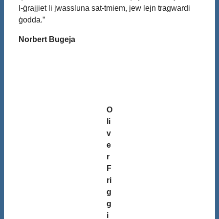
l-ġrajjiet li jwassluna sat-tmiem, jew lejn tragwardi
ġodda.”
Norbert Bugeja
O
li
v
e
r
F
ri
g
g
i