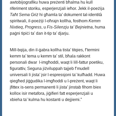
awtobijografiku huwa preżenti bħalma hu kull
riferiment storiku, esperjenzjali ieħor. Jekk il-poeżija
Taħt Sema Griż
hi għamla ta’ dokument tal-identità
spiritwali, il-poeżiji l-oħrajn kollha, fosthom
Kemm
Nixtieq
,
Progress
, u
Fis-Silenzju ta’ Bejnietna
, huma
paġni tipiċi ta’ dan it-tip ta’ djarju.
Mill-bqija, din il-ġabra kollha tista’ titqies, f’termini
kemm ta’ tema u kemm ta’ stil, bħala rakkont
personali dwar l-imgħoddi, waqt li lill-fattur poetiku,
figurattiv, Seguna jiżviluppah tajjeb f’mudell
universali li jista’ jsir l-espressjoni ta’ kulħadd. Huwa
qiegħed jiġġudika l-imgħoddi u l-preżent, waqt li
jfittex is-sens permanenti li jista’ jinstab fihom biex
kollox isir metafora, jiġifieri fatt esperjenzjali u
xbieha ta’ kulma hu kostanti u dejjiemi.”