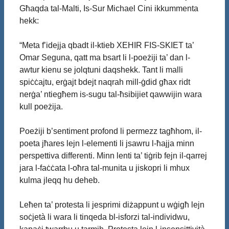
Għaqda tal-Malti, Is-Sur Michael Cini ikkummenta
hekk:
“Meta f’idejja qbadt il-ktieb XEHIR FIS-SKIET ta’
Omar Seguna, qatt ma bsart li l-poeżiji ta’ dan l-
awtur kienu se jolqtuni daqshekk. Tant li malli
spiċċajtu, erġajt bdejt naqrah mill-ġdid għax ridt
nerġa’ ntiegħem is-sugu tal-ħsibijiet qawwijin wara
kull poeżija.
Poeżiji b’sentiment profond li permezz tagħhom, il-
poeta jħares lejn l-elementi li jsawru l-ħajja minn
perspettiva differenti. Minn lenti ta’ tiġrib fejn il-qarrej
jara l-faċċata l-oħra tal-munita u jiskopri li mhux
kulma jleqq hu deheb.
Leħen ta’ protesta li jesprimi diżappunt u wġigħ lejn
soċjetà li wara li tinqeda bl-isforzi tal-individwu,