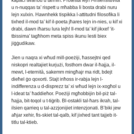
kapaċi twarrbu u tarmih. Protesta lejn l-insensittività
u n-nuqqas ta’ rispett u mħabba li bosta drabi nuru
lejn xulxin. Hawnhekk tispikka l-attitudni filosofika li
tixhed il-mod ta’ kif il-poeta jħares lejn in-nies, u kif xi
drabi, dawn iħarsu lura lejh! Il-mod ta’ kif jikxef ‘it-
tbissima’ tagħhom meta spiss ikunu lesti biex
jiġġudikaw.
Jien u naqra xi wħud mill-poeżiji, ħassejtni qed
niskopri realtajiet kurjużi, fosthom dwar il-ħajja, il-
mewt, l-eternità, sakemm mingħajr ma ridt, bdejt
dieħel ġo qoxorti. Stajt inħoss ir-rabja lejn l-
indifferenza u d-disprezz ta’ xi wħud lejn ix-xogħol u
l-ideat ta’ ħaddieħor. Poeżiji mgħobbijin bil-piż tal-
ħajja, bit-toqol u t-tiġrib. Bl-ostakli tal-ħars ikrah, tal-
ilsien qarrieq u tal-azzjonijiet intenzjonati. B’biki jew
aħjar xehir, fis-skiet tal-qalb, kif jixhed tant tajjeb it-
titlu tal-ktieb.