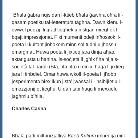
“Bħala ġabra nqis dan i-ktieb bħala ġawhra oħra fil-
qasam poetiku tal-letteratura tagħna. Dawn kienu l-
ewwel poeżiji li qrajt tiegħek u nistqarr miegħek li
bqajt impressjonat. F’xi mumenti bdejt inħossok il-
poeta li kultant jinħakem minn solitudni u jħossu
emarġinat. Huwa poeta li jixtieq jara dinja aħjar,
aktar ġusta u ħanina. Is-soċjetá li jgħix fiha hija s-
soċjetà tal-paroli (Bla, bla bla) u din xi ħaġa li jixtieq
jara li tinbdiel. Omar huwa wkoll il-poeta li jħobb
jesperimenta biex ikun jista’ jwassal il- ħsibijiet u l-
emozzjonijiet tiegħu. U dan tabilħaqq li rnexxielu
jagħmlu b’ħila.”
Charles Casha
Bħala parti mill-inizjattiva
Ktieb Kuljum
imnedija mill-