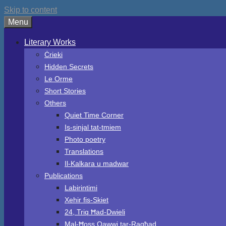
Skip to content
Menu
Literary Works
Ċrieki
Hidden Secrets
Le Orme
Short Stories
Others
Quiet Time Corner
Is-sinjal tat-tmiem
Photo poetry
Translations
Il-Kalkara u madwar
Publications
Labirintimi
Xehir fis-Skiet
24, Triq Ħad-Dwieli
Mal-Ħoss Qawwi tar-Ragħad