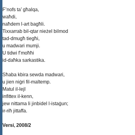
F’nofs ta’ għalqa,
waħdi,
naħdem l-art bagħli.
Tixxarrab bil-qtar nieżel bilmod
tad-dmugħ tiegħi,
u madwari mumji.
U tidwi f’moħħi
id-daħka sarkastika.
Sħaba kbira sewda madwari,
u jien niġri fil-maltemp.
Matul il-lejl
infittex il-kenn,
jew nittama li jinbidel l-istaġun;
ir-riħ jittaffa.
Versi, 2008/2