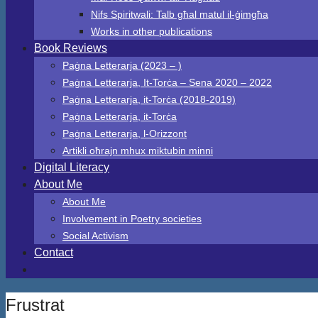
Nifs Spiritwali: Talb għal matul il-ġimgħa
Works in other publications
Book Reviews
Paġna Letterarja (2023 – )
Paġna Letterarja, It-Torċa – Sena 2020 – 2022
Paġna Letterarja, it-Torċa (2018-2019)
Paġna Letterarja, it-Torċa
Paġna Letterarja, l-Orizzont
Artikli oħrajn mhux miktubin minni
Digital Literacy
About Me
About Me
Involvement in Poetry societies
Social Activism
Contact
Frustrat