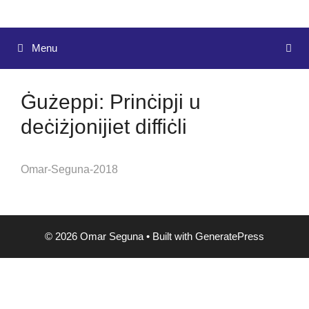
Menu
Ġużeppi: Prinċipji u
deċiżjonijiet diffiċli
Omar-Seguna-2018
© 2026 Omar Seguna
• Built with
GeneratePress