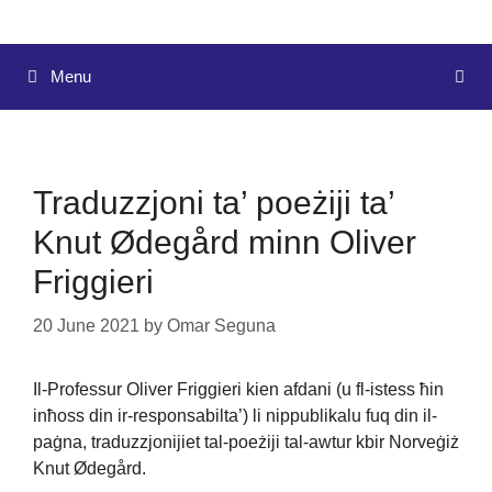
Menu
Traduzzjoni ta’ poeżiji ta’
Knut Ødegård minn Oliver
Friggieri
20 June 2021
by
Omar Seguna
Il-Professur Oliver Friggieri kien afdani (u fl-istess ħin
inħoss din ir-responsabilta’) li nippublikalu fuq din il-
paġna, traduzzjonijiet tal-poeżiji tal-awtur kbir Norveġiż
Knut Ødegård.