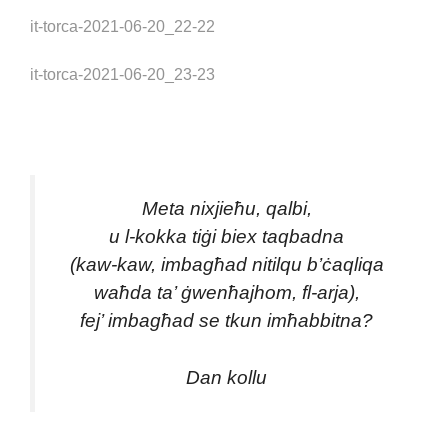
it-torca-2021-06-20_22-22
it-torca-2021-06-20_23-23
Meta nixjieħu, qalbi,
u l-kokka tiġi biex taqbadna
(kaw-kaw, imbagħad nitilqu b’ċaqliqa
waħda ta’ ġwenħajhom, fl-arja),
fej’ imbagħad se tkun imħabbitna?
Dan kollu