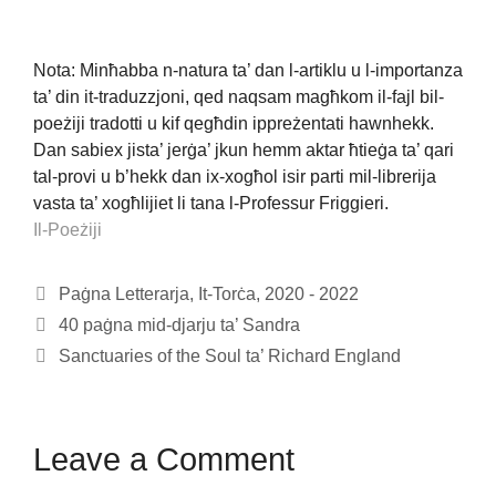
Nota: Minħabba n-natura ta’ dan l-artiklu u l-importanza
ta’ din it-traduzzjoni, qed naqsam magħkom il-fajl bil-
poeżiji tradotti u kif qegħdin ippreżentati hawnhekk.
Dan sabiex jista’ jerġa’ jkun hemm aktar ħtieġa ta’ qari
tal-provi u b’hekk dan ix-xogħol isir parti mil-librerija
vasta ta’ xogħlijiet li tana l-Professur Friggieri.
Il-Poeżiji
Paġna Letterarja, It-Torċa, 2020 - 2022
40 paġna mid-djarju ta’ Sandra
Sanctuaries of the Soul ta’ Richard England
Leave a Comment