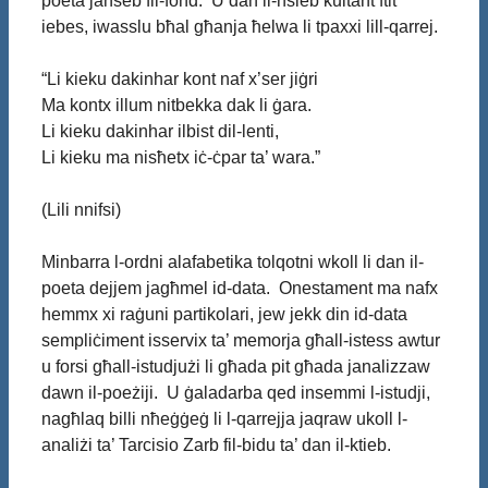
poeta jaħseb fil-fond. U dan il-ħsieb kultant ftit
iebes, iwasslu bħal għanja ħelwa li tpaxxi lill-qarrej.
“Li kieku dakinhar kont naf x’ser jiġri
Ma kontx illum nitbekka dak li ġara.
Li kieku dakinhar ilbist dil-lenti,
Li kieku ma nisħetx iċ-ċpar ta’ wara.”
(Lili nnifsi)
Minbarra l-ordni alafabetika tolqotni wkoll li dan il-
poeta dejjem jagħmel id-data. Onestament ma nafx
hemmx xi raġuni partikolari, jew jekk din id-data
sempliċiment isservix ta’ memorja għall-istess awtur
u forsi għall-istudjużi li għada pit għada janalizzaw
dawn il-poeżiji. U ġaladarba qed insemmi l-istudji,
nagħlaq billi nħeġġeġ li l-qarrejja jaqraw ukoll l-
analiżi ta’ Tarcisio Zarb fil-bidu ta’ dan il-ktieb.