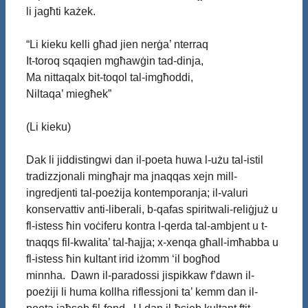
li jagħti każek.
“Li kieku kelli għad jien nerġa’ nterraq
It-toroq sqaqien mgħawġin tad-dinja,
Ma nittaqalx bit-toqol tal-imgħoddi,
Niltaqa’ miegħek”
(Li kieku)
Dak li jiddistingwi dan il-poeta huwa l-użu tal-istil
tradizzjonali mingħajr ma jnaqqas xejn mill-
ingredjenti tal-poeżija kontemporanja; il-valuri
konservattiv anti-liberali, b-qafas spiritwali-reliġjuż u
fl-istess ħin voċiferu kontra l-qerda tal-ambjent u t-
tnaqqs fil-kwalita’ tal-ħajja; x-xenqa għall-imħabba u
fl-istess ħin kultant irid iżomm ‘il bogħod
minnha. Dawn il-paradossi jispikkaw f’dawn il-
poeżiji li huma kollha riflessjoni ta’ kemm dan il-