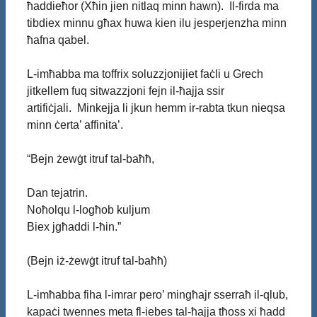
ħaddieħor (Xħin jien nitlaq minn hawn). Il-firda ma
tibdiex minnu għax huwa kien ilu jesperjenzha minn
ħafna qabel.
L-imħabba ma toffrix soluzzjonijiet faċli u Grech
jitkellem fuq sitwazzjoni fejn il-ħajja ssir
artifiċjali. Minkejja li jkun hemm ir-rabta tkun nieqsa
minn ċerta’ affinita’.
“Bejn żewġt itruf tal-baħħ,
Dan tejatrin.
Noħolqu l-logħob kuljum
Biex jgħaddi l-ħin.”
(Bejn iż-żewġt itruf tal-baħħ)
L-imħabba fiha l-imrar pero’ mingħajr sserraħ il-qlub,
kapaċi twennes meta fl-iebes tal-ħajja tħoss xi ħadd