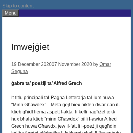
Skip to content
Menu
Imwejġiet
19 December 2020
07 November 2020
by
Omar
Seguna
ġabra ta’ poeżiji ta’ Alfred Grech
It-titlu prinċipali tal-Paġna Letterarja tal-lum huwa
“Minn Għawdex”. Meta ġejt biex nikteb dwar dan il-
ktieb għidt liema aspett l-aktar li kelli nagħżel jekk
hux bħala ktieb “minn Għawdex” billi l-awtur Alfred
Grech huwa Għawdx, jew il-fatt li l-poeżiji qegħdin