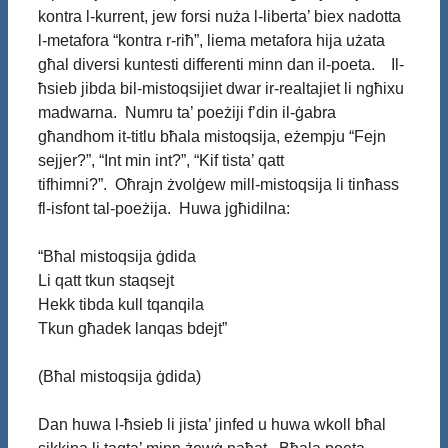
kontra l-kurrent, jew forsi nuża l-liberta’ biex nadotta
l-metafora “kontra r-riħ”, liema metafora hija użata
għal diversi kuntesti differenti minn dan il-poeta. Il-
ħsieb jibda bil-mistoqsijiet dwar ir-realtajiet li ngħixu
madwarna. Numru ta’ poeżiji f’din il-ġabra
għandhom it-titlu bħala mistoqsija, eżempju “Fejn
sejjer?”, “Int min int?”, “Kif tista’ qatt
tifhimni?”. Oħrajn żvolġew mill-mistoqsija li tinħass
fl-isfont tal-poeżija. Huwa jgħidilna:
“Bħal mistoqsija ġdida
Li qatt tkun staqsejt
Hekk tibda kull tqanqila
Tkun għadek lanqas bdejt”
(Bħal mistoqsija ġdida)
Dan huwa l-ħsieb li jista’ jinfed u huwa wkoll bħal