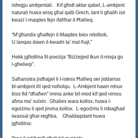
isfreġju ambjentali. Kif għidt aktar qabel, L-ambjent
naturali huwa wisq għal qalb Grech, tant li għalih isir
kważi l-maqdes fejn ifaħħar il-Ħallieq.
“M’għandix għalfejn il-Maqdes biex nitolbok,
U lanqas dawn il-kwadri ta’ mal-ħajt.”
Hekk jgħidilna fil-poeżija “Biżżejjed tkun il-mixja ġo
l-għelieqi”.
Saħansitra jistħajjel li l-istess Ħallieq ser jiddarras
bl-ambjent illi qed noħolqu. L-Ambjent hawn mhux
biss fid-“dħaħen” imma anke bil-mod kif qed nimxu
aħna ma’ xulxin. Għaliex wara kollox, huwa l-
egoiżmu li qed jirvina kollox. L-egoiżmu li mbagħad
iwassal għar-regħba. Għaldaqstant huwa
jgħidilna: