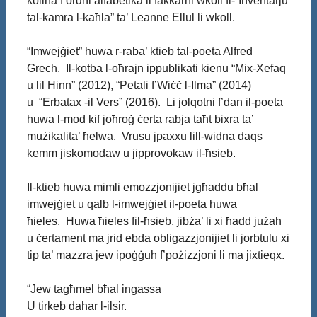
kollha f’ordni alfabetika li fakkarni wkoll fl-“Inventarju
tal-kamra l-kaħla” ta’ Leanne Ellul li wkoll.
“Imwejġiet” huwa r-raba’ ktieb tal-poeta Alfred
Grech. Il-kotba l-oħrajn ippublikati kienu “Mix-Xefaq
u lil Hinn” (2012), “Petali f’Wiċċ l-Ilma” (2014)
u “Erbatax -il Vers” (2016). Li jolqotni f’dan il-poeta
huwa l-mod kif joħroġ ċerta rabja taħt bixra ta’
mużikalita’ ħelwa. Vrusu jpaxxu lill-widna daqs
kemm jiskomodaw u jipprovokaw il-ħsieb.
Il-ktieb huwa mimli emozzjonijiet jgħaddu bħal
imwejġiet u qalb l-imwejġiet il-poeta huwa
ħieles. Huwa ħieles fil-ħsieb, jibża’ li xi ħadd jużah
u ċertament ma jrid ebda obligazzjonijiet li jorbtulu xi
tip ta’ mazzra jew ipoġġuh f’pożizzjoni li ma jixtieqx.
“Jew tagħmel bħal ingassa
U tirkeb dahar l-ilsir.