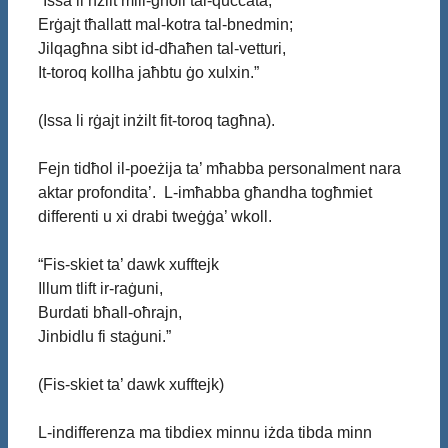
“Issa li nżilt mill-għoli tal-quċċata,
Erġajt tħallatt mal-kotra tal-bnedmin;
Jilqagħna sibt id-dħaħen tal-vetturi,
It-toroq kollha jaħbtu ġo xulxin.”
(Issa li rġajt inżilt fit-toroq tagħna).
Fejn tidħol il-poeżija ta’ mħabba personalment nara
aktar profondita’. L-imħabba għandha togħmiet
differenti u xi drabi tweġġa’ wkoll.
“Fis-skiet ta’ dawk xufftejk
Illum tlift ir-raġuni,
Burdati bħall-oħrajn,
Jinbidlu fi staġuni.”
(Fis-skiet ta’ dawk xufftejk)
L-indifferenza ma tibdiex minnu iżda tibda minn