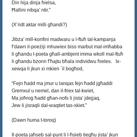
Din hija dinja ħielsa,
Ħallini nibqa’ ntir.”
(X’ridt aktar milli għandi?)
Jibża’ mill-konfini madwaru u l-ftuħ tal-kampanja
f’dawn il-poeżiji mhuwiex biss marbut mal-imħabba
li għandu l-poeta għall-ambjent imma wkoll mal-ftuħ
li għandu bżonn f’ħajtu bħala individwu ħieles. Ix-
xewqa li jkun xi mkien `il bogħod,
“Fejn ħadd ma jmur u lanqas fejn ħadd jgħaddi
Gremxul u nemel, dan il-friex tal-kwiet,
Ma joħroġ ħadd għan-nofs li jista’ jdejjaq,
Jew li jisraqli dal-waqtiet tas-skiet.”
(Dawn huma t-toroq)
Il-poeta jaħseb sal-punt li l-ħsieb tiegħu jista’ jkun