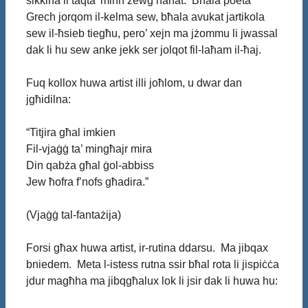
sikkina li taqta’ minn żewġ naħat. Bħala poeta
Grech jorqom il-kelma sew, bħala avukat jartikola
sew il-ħsieb tiegħu, pero’ xejn ma jżommu li jwassal
dak li hu sew anke jekk ser jolqot fil-laħam il-ħaj.
Fuq kollox huwa artist illi joħlom, u dwar dan
jgħidilna:
“Titjira għal imkien
Fil-vjaġġ ta’ mingħajr mira
Din qabża għal ġol-abbiss
Jew ħofra f’nofs għadira.”
(Vjaġġ tal-fantażija)
Forsi għax huwa artist, ir-rutina ddarsu. Ma jibqax
bniedem. Meta l-istess rutna ssir bħal rota li jispiċċa
jdur magħha ma jibqgħalux lok li jsir dak li huwa hu: