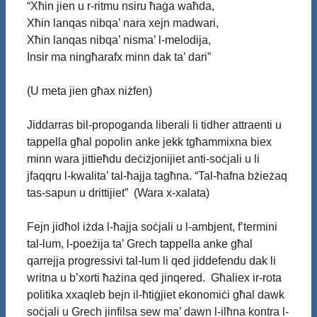
“Xħin jien u r-ritmu nsiru ħaġa waħda,
Xħin lanqas nibqa’ nara xejn madwari,
Xħin lanqas nibqa’ nisma’ l-melodija,
Insir ma ningħarafx minn dak ta’ dari”
(U meta jien għax niżfen)
Jiddarras bil-propoganda liberali li tidher attraenti u
tappella għal popolin anke jekk tgħammixna biex
minn wara jittieħdu deċiżjonijiet anti-soċjali u li
jfaqqru l-kwalita’ tal-ħajja tagħna. “Tal-ħafna bżieżaq
tas-sapun u drittijiet” (Wara x-xalata)
Fejn jidħol iżda l-ħajja soċjali u l-ambjent, f’termini
tal-lum, l-poeżija ta’ Grech tappella anke għal
qarrejja progressivi tal-lum li qed jiddefendu dak li
writna u b’xorti ħażina qed jinqered. Għaliex ir-rota
politika xxaqleb bejn il-ħtiġjiet ekonomiċi għal dawk
soċjali u Grech jinfilsa sew ma’ dawn l-ilħna kontra l-