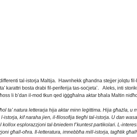
 differenti tal-istorja Maltija. Hawnhekk għandna stejjer jolqtu fil
 ta’ karattri bosta drabi fil-periferija tas-soċjeta’. Aleks, inti s
ma. Tħoss li b’dan il-mod tkun qed iġġgħalna aktar bħala Maltin n
ol ta’ natura letterarja hija aktar minn leġittima. Hija għażla, u 
istorja, kif naraha jien, il-filosofija tiegħi tal-istorja. U dan wasa
abel kollox esplorazzjoni tal-bniedem f’kuntest partikolari. L-inter
joni għall-oħra. Il-letteratura, imnebbħa mill-istorja, tagħtik għalh