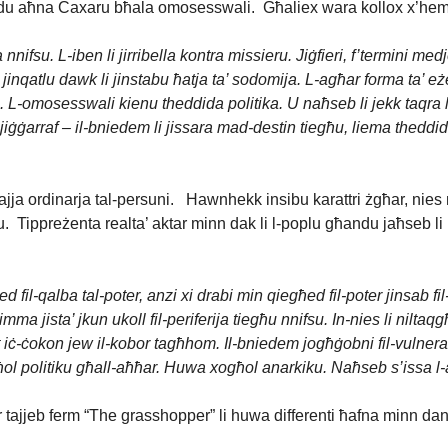
 Ngħidu aħna Caxaru bħala omosesswali. Għaliex wara kollox x’h
nnifsu. L-iben li jirribella kontra missieru. Jiġfieri, f’termini med
enu jinqatlu dawk li jinstabu ħatja ta’ sodomija. L-agħar forma ta’ 
-omosesswali kienu theddida politika. U naħseb li jekk taqra l-K
li jiġġarraf – il-bniedem li jissara mad-destin tiegħu, liema the
-ħajja ordinarja tal-persuni. Hawnhekk insibu karattri żgħar, nies m
zju. Tippreżenta realta’ aktar minn dak li l-poplu għandu jaħseb
ed fil-qalba tal-poter, anzi xi drabi min qiegħed fil-poter jinsab f
a’ imma jista’ jkun ukoll fil-periferija tiegħu nnifsu. In-nies li ni
iċ-ċokon jew il-kobor tagħhom. Il-bniedem jogħġobni fil-vulnerabilita
ol politiku għall-aħħar. Huwa xogħol anarkiku. Naħseb s’issa l-ak
 mar tajjeb ferm “The grasshopper” li huwa differenti ħafna minn d