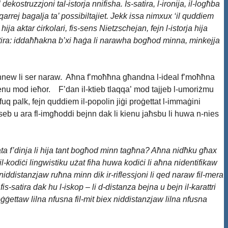
ekostruzzjoni tal-istorja nnifisha. Is-satira, l-ironija, il-logħba
il-qarrej bagalja ta’ possibiltajiet. Jekk issa nimxux ‘il quddiem
ija aktar ċirkolari, fis-sens Nietzschejan, fejn l-istorja hija
-satira: iddaħħakna b’xi ħaġa li narawha bogħod minna, minkejja
stennew li ser naraw. Aħna f’moħħna għandna l-ideal f’moħħna
nu mod ieħor. F’dan il-ktieb tlaqqa’ mod tajjeb l-umoriżmu
 fuq palk, fejn quddiem il-popolin jiġi proġettat l-immaġini
ħseb u ara fl-imgħoddi bejnn dak li kienu jaħsbu li huwa n-nies
tata f’dinja li hija tant bogħod minn tagħna? Aħna nidħku għax
m il-kodiċi lingwistiku użat fiha huwa kodiċi li aħna nidentifikaw
niddistanzjaw ruħna minn dik ir-riflessjoni li qed naraw fil-mera
fis-satira dak hu l-iskop – li d-distanza bejna u bejn il-karattri
oġġettaw lilna nfusna fil-mit biex niddistanzjaw lilna nfusna