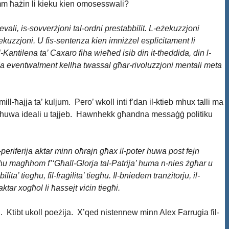
emm ħażin li kieku kien omosesswali?
jevali, is-sovverżjoni tal-ordni prestabbilit. L-eżekuzzjoni
eżekuzzjoni. U fis-sentenza kien imniżżel espliċitament li
antilena ta’ Caxaro fiha wieħed isib din it-theddida, din l-
ddida eventwalment kellha twassal għar-rivoluzzjoni mentali meta
ill-ħajja ta’ kuljum. Pero’ wkoll inti f’dan il-ktieb mhux talli ma
 li huwa ideali u tajjeb. Hawnhekk għandna messaġġ politiku
il-periferija aktar minn oħrajn għax il-poter huwa post fejn
ltaqgħu magħhom f’‘Għall-Glorja tal-Patrija’ huma n-nies żgħar u
’ tiegħu, fil-fraġilita’ tiegħu. Il-bniedem tranżitorju, il-
tar xogħol li ħassejt viċin tiegħi.
an. Ktibt ukoll poeżija. X’qed nistennew minn Alex Farrugia fil-