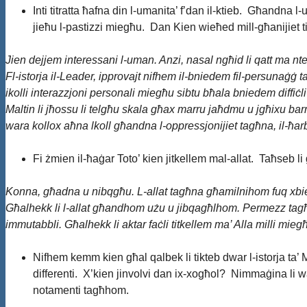
Inti titratta ħafna din l-umanita’ f’dan il-ktieb. Għandna l
jieħu l-pastizzi miegħu. Dan Kien wieħed mill-għanijiet tie
Jien dejjem interessani l-uman. Anzi, nasal ngħid li qatt ma nte
Fl-istorja il-Leader, ipprovajt nifhem il-bniedem fil-persunaġġ
ikolli interazzjoni personali miegħu sibtu bħala bniedem diffiċ
Maltin li jħossu li telgħu skala għax marru jaħdmu u jgħixu bar
wara kollox aħna lkoll għandna l-oppressjonijiet tagħna, il-ħarbi
Fi żmien il-ħaġar Toto’ kien jitkellem mal-allat. Taħseb li
Konna, għadna u nibqgħu. L-allat tagħna għamilnihom fuq xbieh
Għalhekk li l-allat għandhom użu u jibqagħlhom. Permezz tagħhom
immutabbli. Għalhekk li aktar faċli titkellem ma’ Alla milli miegħe
Nifhem kemm kien għal qalbek li tikteb dwar l-istorja ta’ Ma
differenti. X’kien jinvolvi dan ix-xogħol? Nimmaġina li wa
notamenti tagħhom.