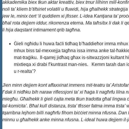
akkademika biex tkun aktar kreattiv, biex tmur lilhinn mill-konfini
noli ta’ kliem b’tifsiriet volatili u fluwidi, hija għalhekk strateġ
jew le, minix ċert ‘il quddiem xi jfisser. L-idea Kantjana ta’ proċ
bħal rota dejjem iddur, rikorrenza eterna. Ma taħsibx li dak li
li hija daqstant intimament qrib tagħna.
Ġieli ngħidu li huwa faċli tidħaq b’ħaddieħor imma mhux 
mhux biss tal-mexxejja tagħna issa imma anke tal-ħakki
mat-traġiku. Il-qarrej jidħaq għax is-sitwazzjoni kultant hi
mixtieqa xi drabi f’kuntrast man-nies. Kemm tarah dan id-d
u r-realta’?
Jien minn dejjem kont affaxxinat immens mit-teatru ta’ Aristofa
f’dak li nidħku bih naraw riflessjoni ta’ xi ħaġa li nagħrfu lilna 
miegħu. Għalhekk li ġieli ċajta meta tkun tradotta għal lingwa o
tal-komiċita’. Bħal kull distanza, tista’ tfisser fatma imma tista’ 
tqarribna lejhom billi nagħrfu fihom biċċiet minna nfusna. Dan hu
minnu u għalhekk anke minna nfusna. L-ideal huwa dejjem il-ji