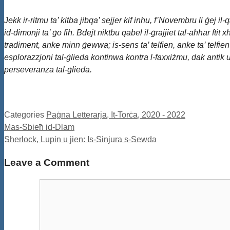
Jekk ir-ritmu ta’ kitba jibqa’ sejjer kif inhu, f’Novembru li ġej i
id-dimonji ta’ ġo fih. Bdejt niktbu qabel il-ġrajjiet tal-aħħar f
tradiment, anke minn ġewwa; is-sens ta’ telfien, anke ta’ telfi
esplorazzjoni tal-ġlieda kontinwa kontra l-faxxiżmu, dak antik u d
perseveranza tal-ġlieda.
Categories
Paġna Letterarja, It-Torċa, 2020 - 2022
Mas-Sbieħ id-Dlam
Sherlock, Lupin u jien: Is-Sinjura s-Sewda
Leave a Comment