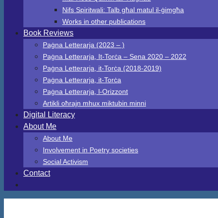
Nifs Spiritwali: Talb għal matul il-ġimgħa
Works in other publications
Book Reviews
Paġna Letterarja (2023 – )
Paġna Letterarja, It-Torċa – Sena 2020 – 2022
Paġna Letterarja, it-Torċa (2018-2019)
Paġna Letterarja, it-Torċa
Paġna Letterarja, l-Orizzont
Artikli oħrajn mhux miktubin minni
Digital Literacy
About Me
About Me
Involvement in Poetry societies
Social Activism
Contact