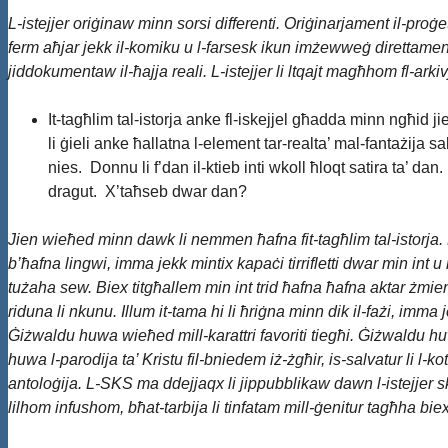
L-istejjer oriġinaw minn sorsi differenti. Oriġinarjament il-proġ
ferm aħjar jekk il-komiku u l-farsesk ikun imżewweġ direttament,
jiddokumentaw il-ħajja reali. L-istejjer li ltqajt magħhom fl-arkivj
It-tagħlim tal-istorja anke fl-iskejjel għadda minn ngħid 
li ġieli anke ħallatna l-element tar-realta’ mal-fantażija s
nies. Donnu li f’dan il-ktieb inti wkoll ħloqt satira ta’ d
dragut. X’taħseb dwar dan?
Jien wieħed minn dawk li nemmen ħafna fit-tagħlim tal-istorja. L-
b’ħafna lingwi, imma jekk mintix kapaċi tirrifletti dwar min int
tużaha sew. Biex titgħallem min int trid ħafna ħafna aktar żm
riduna li nkunu. Illum it-tama hi li ħriġna minn dik il-fażi, imma
Ġiżwaldu huwa wieħed mill-karattri favoriti tiegħi. Ġiżwaldu h
huwa l-parodija ta’ Kristu fil-bniedem iż-żgħir, is-salvatur li l-
antoloġija. L-SKS ma ddejjaqx li jippubblikaw dawn l-istejjer sk
lilhom infushom, bħat-tarbija li tinfatam mill-ġenitur tagħha bie