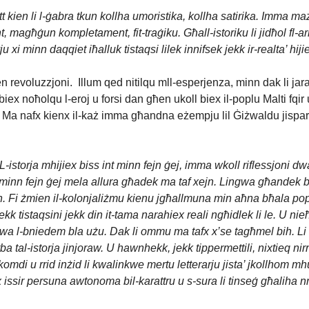
ett kien li l-ġabra tkun kollha umoristika, kollha satirika. Imma m
 magħġun kompletament, fit-traġiku. Għall-istoriku li jidħol fl-ar
u xi minn daqqiet iħalluk tistaqsi lilek innifsek jekk ir-realta’ hij
jien revoluzzjoni. Illum qed nitilqu mll-esperjenza, minn dak li 
abiex noħolqu l-eroj u forsi dan għen ukoll biex il-poplu Malti fqir 
an. Ma nafx kienx il-każ imma għandna eżempju lil Ġiżwaldu jispara
istorja mhijiex biss int minn fejn ġej, imma wkoll riflessjoni dwar
 u minn fejn ġej mela allura għadek ma taf xejn. Lingwa għandek b
ien. Fi żmien il-kolonjaliżmu kienu jgħallmuna min aħna bħala p
 jekk tistaqsini jekk din it-tama narahiex reali ngħidlek li le. U 
uwa l-bniedem bla użu. Dak li ommu ma tafx x’se tagħmel bih. Li 
kotba tal-istorja jinjoraw. U hawnhekk, jekk tippermettili, nixtieq
omdi u rrid inżid li kwalinkwe mertu letterarju jista’ jkollhom m
x issir persuna awtonoma bil-karattru u s-sura li tinseġ għaliha nn