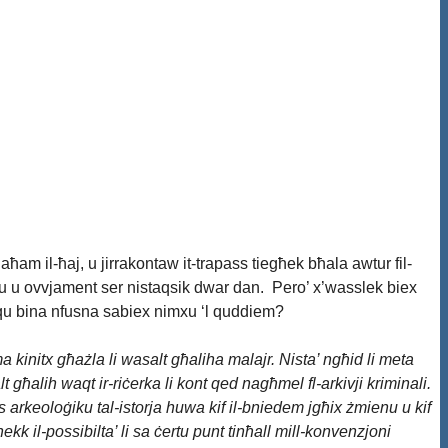
-laħam il-ħaj, u jirrakontaw it-trapass tiegħek bħala awtur fil-
toriku u ovvjament ser nistaqsik dwar dan. Pero’ x’wasslek biex
idħqu bina nfusna sabiex nimxu ‘l quddiem?
ma kinitx għażla li wasalt għaliha malajr. Nista’ ngħid li meta
lt għalih waqt ir-riċerka li kont qed nagħmel fl-arkivji kriminali.
ess arkeoloġiku tal-istorja huwa kif il-bniedem jgħix żmienu u kif
ekk il-possibilta’ li sa ċertu punt tinħall mill-konvenzjoni