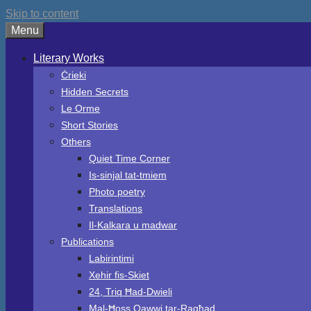
Skip to content
Menu
Literary Works
Ċrieki
Hidden Secrets
Le Orme
Short Stories
Others
Quiet Time Corner
Is-sinjal tat-tmiem
Photo poetry
Translations
Il-Kalkara u madwar
Publications
Labirintimi
Xehir fis-Skiet
24, Triq Ħad-Dwieli
Mal-Ħoss Qawwi tar-Ragħad