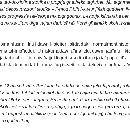
 tad-dixxiplina storika u proprju għalhekk tagħrbel, tifli, tagħmel d
ija ta’ dekostruzzjoni storika – il-mod li bih l-awtur jiftaħ quddiem 
ess progressiv tal-istorja ma togħġobnix. L-istorja kif naraha jien h
 qed naraw illum diġa’ rajnih darb’oħra? Forsi għalhekk ukoll is
bina nfusna. Inti f’dawn l-istejjer tisfida dak li normalment ni
ema tal-imgħoddi. U niskomodaw ruħna jekk dawn nagħrfu li kie
ja tad-daħk. Jien nistħajjel li qed tara din il-mixja ta’ poplu bħal
istakk bejn dak li naraw fuq is-settijiet tat-televixin tagħna, a
ni. Għaliex il-farsa Aristofanika ddaħkek, anke jekk hija ambjen
nfusna fiha. Fil-fatt, jekk nieħdu ċ-ċajt, iċ-ċajta hija tajba sakem
ħra titlef is-sens tagħha. Sa ċertu punt, iżda, nidħku wkoll għax 
wkoll l-istess fatma tfisser qrubija, fejn in-nuqqas isir preżenza, u 
 l-oppost tal-mitifikazzjoni. Meta noħolqu mit li jiġri hu li nippr
en qatt milħuq.