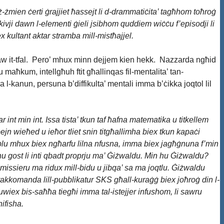
aż-żmien ċerti ġrajjiet ħassejt li d-drammatiċita’ tagħhom toħroġ
kivji dawn l-elementi ġieli jsibhom quddiem wiċċu f’episodji li
iex kultant aktar stramba mill-mistħajjel.
jaraw it-tfal. Pero’ mhux minn dejjem kien hekk. Nazzarda ngħid
u maħkum, intellgħuh ftit għallinqas fil-mentalita’ tan-
 l-kanun, persuna b’diffikulta’ mentali imma b’ċikka joqtol lil
 int min int. Issa tista’ tkun taf ħafna matematika u titkellem
ejn wieħed u ieħor tliet snin titgħallimha biex tkun kapaċi
oplu mhux biex ngħarfu lilna nfusna, imma biex jagħġnuna f’min
nieħu gost li inti qbadt proprju ma’ Ġiżwaldu. Min hu Ġiżwaldu?
missieru ma ridux mill-bidu u jibqa’ sa ma joqtlu. Ġiżwaldu
 nirrakkomanda lill-pubblikatur SKS għall-kuraġġ biex joħroġ din l-
huwiex bis-saħħa tiegħi imma tal-istejjer infushom, li sawru
ifisha.