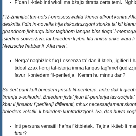
F’dan il-ktieb inti wkoll ma bżajtx titratta ċerta temi.
Fiż-żminijiet tan-nofs l-omosesswalita’ kienet affront kontra Alla 
deskritta f’din in-novella hija riskostruzzjoni storika ta’ kif ki
għandhom jinħarqu biex tagħhom lanqas biss tibqa’ l-memorja. L
istedina sovverżiva, tal-bniedem li jibni lilu nnifsu anke wara 
Nietzsche ħabbar li ‘Alla miet’.
Nerġa’ naqbiżlek fuq l-essenza ta’ dan il-ktieb, jiġifieri l
tidealizzax l-eroj tal-istorja imma lanqas tagħmel ġudiz
favur il-bniedem fil-periferija. Kemm hu minnu dan?
Sa ċert punt kull bniedem jinsab fil-periferija, anke dak li qiegħ
tirrenja s-solitudni. Bniedem jista’ jkun fil-periferija tas-soċjet
kbar li jinsabu f’periferiji differenti, mhux neċessarjament skont 
bniedem volatili. Il-bniedem kuntradizzjoni. Iva, dan huwa xogħ
Inti persuna versatili ħafna f’kitbietek. Tajtna l-ktieb li
futur?