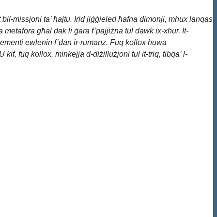
at bil-missjoni ta’ ħajtu. Irid jiġġieled ħafna dimonji, mhux lanqas
 metafora għal dak li ġara f’pajjiżna tul dawk ix-xhur. It-
 elementi ewlenin f’dan ir-rumanz. Fuq kollox huwa
 fuq kollox, minkejja d-diżillużjoni tul it-triq, tibqa’ l-