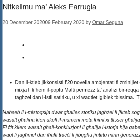
Nitkellmu ma’ Aleks Farrugia
20 December 2020
09 February 2020
by
Omar Seguna
Dan il-ktieb jikkonsisti f’20 novella ambjentati fi żminijiet
mixja li tifhem il-poplu Malti permezz ta’ analiżi bir-reqqa
tagħżel dan l-istil satiriku, u xi waqtiet iġiblek tbissi
Naħseb li l-mistoqsija dwar għaliex storiku jagħżel li jikteb xogħ
wasalt għaliha kien ukoll il-mument meta fhimt xi tfisser għalija l-
Fi ftit kliem wasalt għall-konklużjoni li għalija l-istorja hija q
waqt li jagħmel dan iħalli traċċi li jibqgħu jintirtu minn ġenerazz