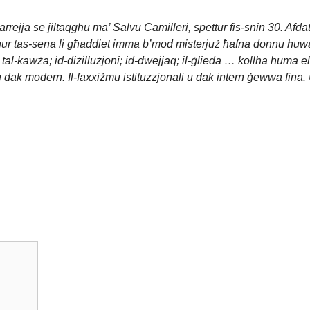
l-qarrejja se jiltaqgħu ma’ Salvu Camilleri, spettur fis-snin 30. Afd
tit xhur tas-sena li għaddiet imma b’mod misterjuż ħafna donnu huwa
en tal-kawża; id-diżillużjoni; id-dwejjaq; il-ġlieda … kollha huma
ak modern. Il-faxxiżmu istituzzjonali u dak intern ġewwa fina. U kif,