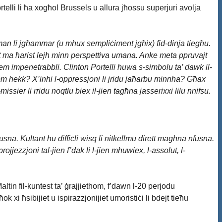
rtelli li ħa xogħol Brussels u allura jħossu superjuri avolja
uman li jgħammar (u mhux sempliċiment jgħix) fid-dinja tiegħu.
att ma ħarist lejh minn perspettiva umana. Anke meta ppruvajt
dem impenetrabbli. Clinton Portelli huwa s-simbolu ta’ dawk il-
uhom hekk? X’inhi l-oppressjoni li jridu jaħarbu minnha? Għax
sier li rridu noqtlu biex il-jien tagħna jasserixxi lilu nnifsu.
 Kultant hu diffiċli wisq li nitkellmu dirett magħna nfusna.
zzjoni tal-jien f’dak li l-jien mhuwiex, l-assolut, l-
altin fil-kuntest ta’ ġrajjiethom, f’dawn l-20 perjodu
i ħsibijiet u ispirazzjonijiet umoristiċi li bdejt tieħu