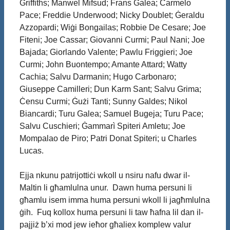
Griffiths; Manwel Mifsud; Frans Galea; Carmelo
Pace; Freddie Underwood; Nicky Doublet; Ġeraldu
Azzopardi; Wiġi Bongailas; Robbie De Cesare; Joe
Fiteni; Joe Cassar; Giovanni Curmi; Paul Nani; Joe
Bajada; Giorlando Valente; Pawlu Friggieri; Joe
Curmi; John Buontempo; Amante Attard; Watty
Cachia; Salvu Darmanin; Hugo Carbonaro;
Giuseppe Camilleri; Dun Karm Sant; Salvu Grima;
Ċensu Curmi; Ġużi Tanti; Sunny Galdes; Nikol
Biancardi; Turu Galea; Samuel Bugeja; Turu Pace;
Salvu Cuschieri; Ġammarì Spiteri Amletu; Joe
Mompalao de Piro; Patri Donat Spiteri; u Charles
Lucas.
Ejja nkunu patrijottiċi wkoll u nsiru nafu dwar il-
Maltin li għamlulna unur. Dawn huma persuni li
għamlu isem imma huma persuni wkoll li jagħmlulna
ġih. Fuq kollox huma persuni li taw ħafna lil dan il-
pajjiż b’xi mod jew ieħor għaliex komplew valur