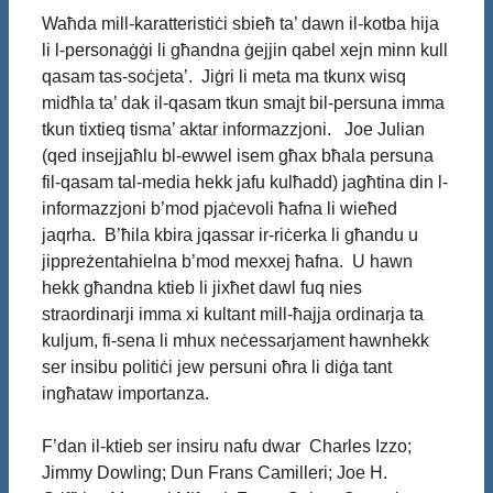
Waħda mill-karatteristiċi sbieħ ta’ dawn il-kotba hija
li l-personaġġi li għandna ġejjin qabel xejn minn kull
qasam tas-soċjeta’. Jiġri li meta ma tkunx wisq
midħla ta’ dak il-qasam tkun smajt bil-persuna imma
tkun tixtieq tisma’ aktar informazzjoni. Joe Julian
(qed insejjaħlu bl-ewwel isem għax bħala persuna
fil-qasam tal-media hekk jafu kulħadd) jagħtina din l-
informazzjoni b’mod pjaċevoli ħafna li wieħed
jaqrha. B’ħila kbira jqassar ir-riċerka li għandu u
jippreżentahielna b’mod mexxej ħafna. U hawn
hekk għandna ktieb li jixħet dawl fuq nies
straordinarji imma xi kultant mill-ħajja ordinarja ta
kuljum, fi-sena li mhux neċessarjament hawnhekk
ser insibu politiċi jew persuni oħra li diġa tant
ingħataw importanza.
F’dan il-ktieb ser insiru nafu dwar Charles Izzo;
Jimmy Dowling; Dun Frans Camilleri; Joe H.