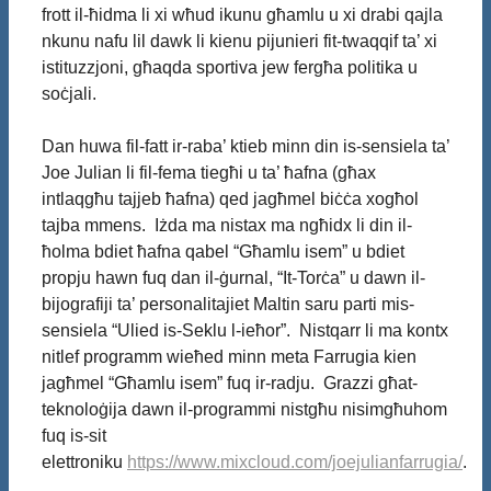
frott il-ħidma li xi wħud ikunu għamlu u xi drabi qajla
nkunu nafu lil dawk li kienu pijunieri fit-twaqqif ta’ xi
istituzzjoni, għaqda sportiva jew fergħa politika u
soċjali.
Dan huwa fil-fatt ir-raba’ ktieb minn din is-sensiela ta’
Joe Julian li fil-fema tiegħi u ta’ ħafna (għax
intlaqgħu tajjeb ħafna) qed jagħmel biċċa xogħol
tajba mmens. Iżda ma nistax ma ngħidx li din il-
ħolma bdiet ħafna qabel “Għamlu isem” u bdiet
propju hawn fuq dan il-ġurnal, “It-Torċa” u dawn il-
bijografiji ta’ personalitajiet Maltin saru parti mis-
sensiela “Ulied is-Seklu l-ieħor”. Nistqarr li ma kontx
nitlef programm wieħed minn meta Farrugia kien
jagħmel “Għamlu isem” fuq ir-radju. Grazzi għat-
teknoloġija dawn il-programmi nistgħu nisimgħuhom
fuq is-sit
elettroniku
https://www.mixcloud.com/joejulianfarrugia/
.