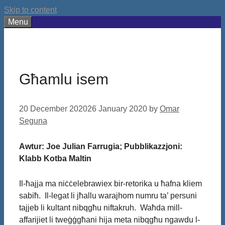
Skip to content
Menu
Għamlu isem
20 December 2020
26 January 2020
by
Omar
Seguna
Awtur: Joe Julian Farrugia; Pubblikazzjoni:
Klabb Kotba Maltin
Il-ħajja ma niċċelebrawiex bir-retorika u ħafna kliem
sabiħ. Il-legat li jħallu warajhom numru ta’ persuni
tajjeb li kultant nibqgħu niftakruh. Waħda mill-
affarijiet li tweġġgħani hija meta nibqgħu ngawdu l-