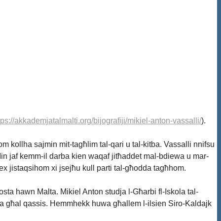
tps://akkademjatalmalti.org/bijografiji/mikiel-anton-vassalli/
).
m kollha sajmin mit-tagħlim tal-qari u tal-kitba. Vassalli nnifsu
l. Min jaf kemm-il darba kien waqaf jitħaddet mal-bdiewa u mar-
ex jistaqsihom xi jsejħu kull parti tal-għodda tagħhom.
posta hawn Malta. Mikiel Anton studja l-Għarbi fl-Iskola tal-
dja għal qassis. Hemmhekk huwa għallem l-ilsien Siro-Kaldajk