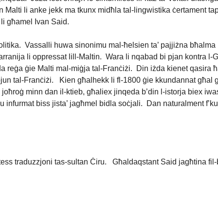
lsien Malti li anke jekk ma tkunx midħla tal-lingwistika ċertament
i li għamel Ivan Said.
olitika. Vassalli huwa sinonimu mal-ħelsien ta’ pajjiżna bħalma l
arranija li oppressat lill-Maltin. Wara li nqabad bi pjan kontra
da reġa ġie Malti mal-miġja tal-Franċiżi. Din iżda kienet qasira
jun tal-Franċiżi. Kien għalhekk li fl-1800 ġie kkundannat għal għo
ħroġ minn dan il-ktieb, għaliex jinqeda b’din l-istorja biex iwass
lu infurmat biss jista’ jagħmel bidla soċjali. Dan naturalment f’ku
stess traduzzjoni tas-sultan Ċiru. Għaldaqstant Said jagħtina fil-bi