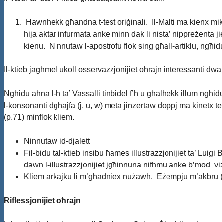
Hawnhekk għandna t-test oriġinali. Il-Malti ma kienx mikt
hija aktar infurmata anke minn dak li nista’ nippreżenta ji
kienu. Ninnutaw l-apostrofu flok sing għall-artiklu, ngħidu
Il-ktieb jagħmel ukoll osservazzjonijiet oħrajn interessanti dwar l
Ngħidu aħna l-h ta’ Vassalli tinbidel f’ħ u għalhekk illum ngħidu
l-konsonanti dgħajfa (j, u, w) meta jinzertaw doppj ma kinetx teżi
(p.71) minflok kliem.
Ninnutaw id-djalett
Fil-bidu tal-ktieb insibu ħames illustrazzjonijiet ta’ Luig
dawn l-illustrazzjonijiet jgħinnuna nifhmu anke b’mod vi
Kliem arkajku li m’għadniex nużawh. Eżempju m’akbru 
Riflessjonijiet oħrajn