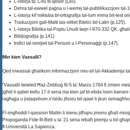
L-istorja ta’ Ċiru fil-qosor (Lxii).
Dehra tal-ewwel paġna u l-werrej tal-pubblikazzjoni tal-1
L-istorja kif miktuba bl-ortografija tal-lum imma bit-test or
Traduzzjoni gall-Malti tas-siltiet Bibliċi bil-Latin (p.125).
L-istorja Biblika tal-Poplu Lhudi bejn l-970-332 QK, għalie
Bibljografija (p.141)
Indiċi tal-ismijiet tal-Persuni u l-Personaġġi (p.147).
Min kien Vassalli?
Qed inwassal għalikom Informazzjoni mis-sit tal-Akkademja tal-Ma
“Vassalli twieled Ħaż-Żebbuġ fil-5 ta’ Marzu 1764 fi żmien meta 
jgħid li qabel kellu 17-il sena ma kien jaf bl-ebda lsien barrani
ragħajja u jistaqsihom x’riedu jfissru bil-qawl li jkun semagħh
Fl-imgħoddi l-qassisin Maltin li kienu jitħajru jmorru għall-missj
Propoganda Fide fil-Belt u ta’ 21 sena rebaħ premju u bil-għa
fl-Università La Sapienza.