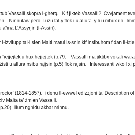
ub Vassalli skopra l-għerq. Kif jikteb Vassalli? Ovvjament tweġi
en. Ninnutaw pero’ l-użu tal-y flok i u allura ylli u mhux illi. I
 aħna L’Assyrjin (l-Assiri).
-iżvilupp tal-ilsien Malti matul is-snin kif insibuhom f’dan il-ktieb
 ħejjejtek u hux hejjejtek (p.79. Vassalli ma jiktibx vokali wara l
sti u allura nsibu rajjsin (p.5) flok rajsin. Interessanti wkoll xi
i Broctorf (1814-1857), li dehu fl-ewwel edizzjoni ta’ Description 
żiv Malta ta’ żmien Vassalli.
(p.20) Illum ngħidu akbar minnu.