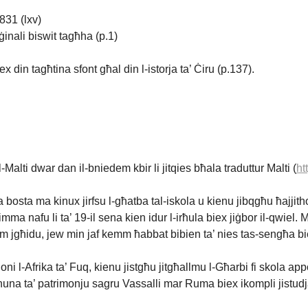
831 (lxv)
iġinali biswit tagħha (p.1)
x din tagħtina sfont għal din l-istorja ta’ Ċiru (p.137).
lti dwar dan il-bniedem kbir li jitqies bħala traduttur Malti (
ht
bosta ma kinux jirfsu l-għatba tal-iskola u kienu jibqgħu ħajjitho
 imma nafu li ta’ 19-il sena kien idur l-irħula biex jiġbor il-qwie
om jgħidu, jew min jaf kemm ħabbat bibien ta’ nies tas-sengħa bi
oni l-Afrika ta’ Fuq, kienu jistgħu jitgħallmu l-Għarbi fi skola ap
jnuna ta’ patrimonju sagru Vassalli mar Ruma biex ikompli jistu