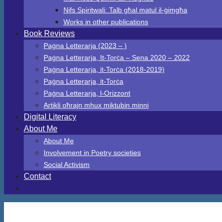
Nifs Spiritwali: Talb għal matul il-ġimgħa
Works in other publications
Book Reviews
Paġna Letterarja (2023 – )
Paġna Letterarja, It-Torċa – Sena 2020 – 2022
Paġna Letterarja, it-Torċa (2018-2019)
Paġna Letterarja, it-Torċa
Paġna Letterarja, l-Orizzont
Artikli oħrajn mhux miktubin minni
Digital Literacy
About Me
About Me
Involvement in Poetry societies
Social Activism
Contact