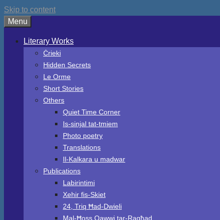
Skip to content
Menu
Literary Works
Ċrieki
Hidden Secrets
Le Orme
Short Stories
Others
Quiet Time Corner
Is-sinjal tat-tmiem
Photo poetry
Translations
Il-Kalkara u madwar
Publications
Labirintimi
Xehir fis-Skiet
24, Triq Ħad-Dwieli
Mal-Ħoss Qawwi tar-Ragħad