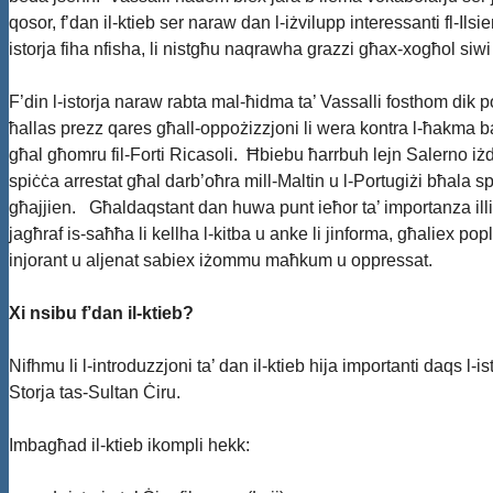
qosor, f’dan il-ktieb ser naraw dan l-iżvilupp interessanti fl-I
istorja fiha nfisha, li nistgħu naqrawha grazzi għax-xogħol siw
F’din l-istorja naraw rabta mal-ħidma ta’ Vassalli fosthom dik p
ħallas prezz qares għall-oppożizzjoni li wera kontra l-ħakma b
għal għomru fil-Forti Ricasoli. Ħbiebu ħarrbuh lejn Salerno iż
spiċċa arrestat għal darb’oħra mill-Maltin u l-Portugiżi bħala sp
għajjien. Għaldaqstant dan huwa punt ieħor ta’ importanza illi jo
jagħraf is-saħħa li kellha l-kitba u anke li jinforma, għaliex pop
injorant u aljenat sabiex iżommu maħkum u oppressat.
Xi nsibu f’dan il-ktieb?
Nifhmu li l-introduzzjoni ta’ dan il-ktieb hija importanti daqs l-i
Storja tas-Sultan Ċiru.
Imbagħad il-ktieb ikompli hekk: