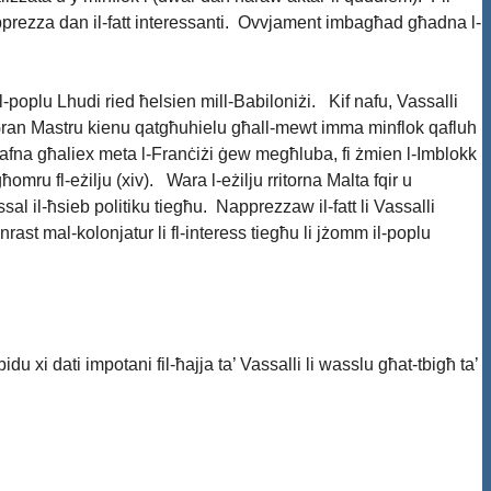
 tapprezza dan il-fatt interessanti. Ovvjament imbagħad għadna l-
-poplu Lhudi ried ħelsien mill-Babiloniżi. Kif nafu, Vassalli
 l-Gran Mastru kienu qatgħuhielu għall-mewt imma minflok qafluh
 ħafna għaliex meta l-Franċiżi ġew megħluba, fi żmien l-Imblokk
mru fl-eżilju (xiv). Wara l-eżilju rritorna Malta fqir u
al il-ħsieb politiku tiegħu. Napprezzaw il-fatt li Vassalli
nrast mal-kolonjatur li fl-interess tiegħu li jżomm il-poplu
du xi dati impotani fil-ħajja ta’ Vassalli li wasslu għat-tbigħ ta’