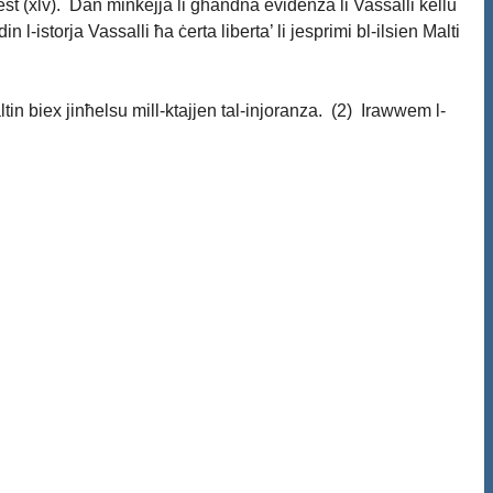
est (xlv). Dan minkejja li għandna evidenza li Vassalli kellu
-istorja Vassalli ħa ċerta liberta’ li jesprimi bl-ilsien Malti
ltin biex jinħelsu mill-ktajjen tal-injoranza. (2) Irawwem l-