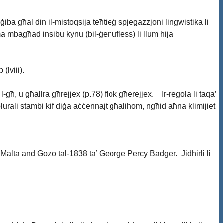
ba għal din il-mistoqsija teħtieġ spjegazzjoni lingwistika li
mma mbagħad insibu kynu (bil-ġenufless) li llum hija
 (lviii).
-għ, u għallra għrejjex (p.78) flok għerejjex. Ir-regola li taqa’
 plurali stambi kif diġa aċċennajt għalihom, ngħid aħna klimijiet
of Malta and Gozo tal-1838 ta’ George Percy Badger. Jidhirli li