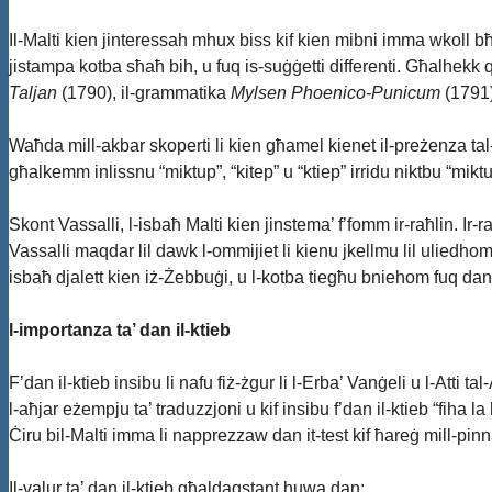
Il-Malti kien jinteressah mhux biss kif kien mibni imma wkoll bħala
jistampa kotba sħaħ bih, u fuq is-suġġetti differenti. Għalhekk qa
Taljan
(1790), il-grammatika
Mylsen Phoenico-Punicum
(1791)
Waħda mill-akbar skoperti li kien għamel kienet il-preżenza tal-għ
għalkemm inlissnu “miktup”, “kitep” u “ktiep” irridu niktbu “miktu
Skont Vassalli, l-isbaħ Malti kien jinstema’ f’fomm ir-raħlin. Ir-
Vassalli maqdar lil dawk l-ommijiet li kienu jkellmu lil uliedhom 
isbaħ djalett kien iż-Żebbuġi, u l-kotba tiegħu bniehom fuq dan i
l-importanza ta’ dan il-ktieb
F’dan il-ktieb insibu li nafu fiż-żgur li l-Erba’ Vanġeli u l-Atti
l-aħjar eżempju ta’ traduzzjoni u kif insibu f’dan il-ktieb “fiha 
Ċiru bil-Malti imma li napprezzaw dan it-test kif ħareġ mill-pinn
Il-valur ta’ dan il-ktieb għaldaqstant huwa dan: