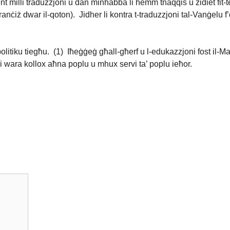
nt milli traduzzjoni u dan minħabba li hemm tnaqqis u żidiet fit-t
 dwar il-qoton). Jidher li kontra t-traduzzjoni tal-Vanġelu f’din l
olitiku tiegħu. (1) Iħeġġeġ għall-għerf u l-edukazzjoni fost il-Ma
 li wara kollox aħna poplu u mhux servi ta’ poplu ieħor.