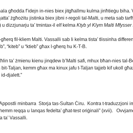
 għodda f’idejn in-nies biex jitgħallmu kulma jinħtieġu biha. Vassal
tta’ żgħożitu jistinka biex jibni r-regoli tal-Malti, u meta sab ta
 u dizzjunarju ta’ tmintax-il elf kelma
Ktyb yl Klym Malti Mfysser 
erq fil-kliem Malti. Vassalli sab li kelma tista’ tlissinha differen
b”, “kiteb” u “ktieb” għax l-għerq hu K-T-B.
raħlin ta’ żmienu kienu jinqdew b’Malti safi, mhux bħan-nies tal-Belt
bit-Taljan, kemm għax ma kinux jafu t-Taljan tajjeb kif ukoll għax 
d-djalett.”
 tal-Appostli minbarra Storja tas-Sultan Ċiru. Kontra t-traduzzjoni
la hemm reqqa u lanqas fedelta’ għat-test oriġinali” (xvii). Ovvjame
a ta’ Vassalli.