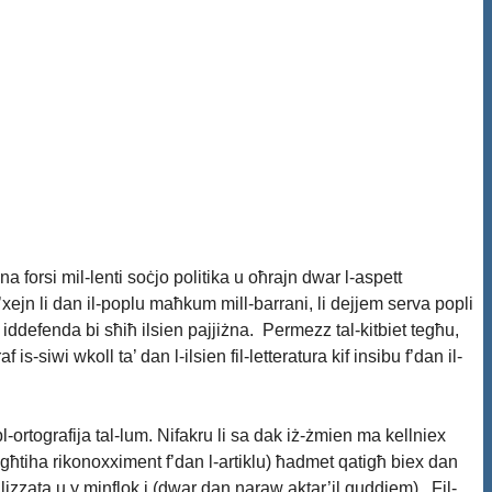
 forsi mil-lenti soċjo politika u oħrajn dwar l-aspett
xejn li dan il-poplu maħkum mill-barrani, li dejjem serva popli
 iddefenda bi sħiħ ilsien pajjiżna. Permezz tal-kitbiet tegħu,
-siwi wkoll ta’ dan l-ilsien fil-letteratura kif insibu f’dan il-
ortografija tal-lum. Nifakru li sa dak iż-żmien ma kellniex
nagħtiha rikonoxximent f’dan l-artiklu) ħadmet qatigħ biex dan
lizzata u y minflok i (dwar dan naraw aktar’il quddiem). Fil-