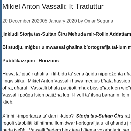
Mikiel Anton Vassalli: It-Traduttur
20 December 2020
05 January 2020
by
Omar Seguna
jinkludi Storja tas-Sultan Ċiru Meħuda mir-Rollin Addattame
Bi studju, miġbur u mwassal għalina b’ortografija tal-lum 
Pubblikazzjoni: Horizons
Huwa ta’ pjaċir għalija li fil-bidu ta’ sena ġdida nippreżenta g
lingwistiku. Mikiel Anton Vassalli huwa meqjus bħala ħassieb kbi
oħra, għaraf f’Vassalli bħala patrijott mhux biss għax kien wieħ
Vassalli poġġa lsien pajjiżna fuq il-livell ta’ ilsna barranin, fej
ktieb.
X’inhi l-importanza ta’ dan il-ktieb?
Storja tas-Sultan Ċiru
rat
regoli stabbiliti kif nifhmu llum dwar l-ortografija u kif għand
beda jseħħ. Vassalli ħadem biex jara b’liema vokabolarju ser jin