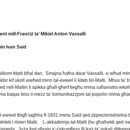
nt mill-Franċiż ta’ Mikiel Anton Vassalli
min Ivan Said
ħalikom ktieb bħal dan. Smajna ħafna dwar Vassalli, xi wħud minna
r kif ukoll wieħed minn tal-ewwel li kiteb bil-Malti. Mhux ta’ b’
ed mill-Maltin li spikka għall-għerf tiegħu imma saħansitra wkoll
n ma baqax biss il-mezz ta’ komunikazzjoni tal-popolin imma għaraf is
 l-ewwel tbigħ tagħha fl-1831 imma Said qed jippreżentahielna bl-
u jinkiteb l-ilsien Malti. L-akkademja tal-Malti (hu għalhekk qed 
qeda. Juża fost oħrajn iċ-ċirkumfless fil-każ ta’ vokali dittonga