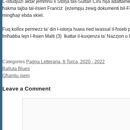
L-istudjużi aktar jemmnu li Storja tas-Sultan Ċiru hija adattame
ħakma tajba tal-ilsien Franċiż (eżempju żewġ dokumenti bil-Franċiż
mingħajr ebda xkiel.
Fuq kollox permezz ta’ din l-istorja huwa ried iwassal il-ħsieb p
Imħabba lejn l-Ilsien Malti (3) Ikattar il-kuxjenza ta’ Nazzjon u
Categories
Paġna Letterarja, It-Torċa, 2020 - 2022
Balluta Blues
Għamlu isem
Leave a Comment