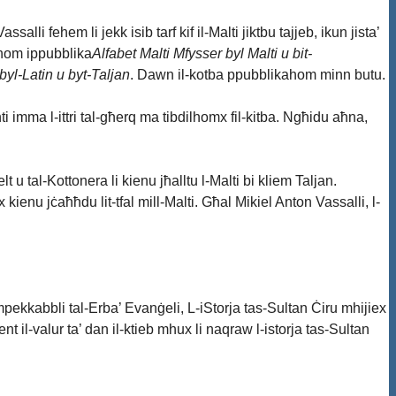
li fehem li jekk isib tarf kif il-Malti jiktbu tajjeb, ikun jista’
rfhom ippubblika
Alfabet Malti Mfysser byl Malti u bit-
byl-Latin u byt-Taljan
. Dawn il-kotba ppubblikahom minn butu.
ti imma l-ittri tal-għerq ma tibdilhomx fil-kitba. Ngħidu aħna,
 u tal-Kottonera li kienu jħalltu l-Malti bi kliem Taljan.
kienu jċaħħdu lit-tfal mill-Malti. Għal Mikiel Anton Vassalli, l-
 impekkabbli tal-Erba’ Evanġeli, L-iStorja tas-Sultan Ċiru mhijiex
nt il-valur ta’ dan il-ktieb mhux li naqraw l-istorja tas-Sultan