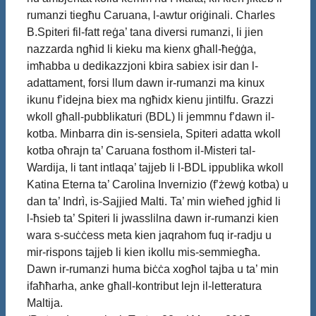
rumanzi tiegħu Caruana, l-awtur oriġinali. Charles
B.Spiteri fil-fatt reġa’ tana diversi rumanzi, li jien
nazzarda ngħid li kieku ma kienx għall-ħeġġa,
imħabba u dedikazzjoni kbira sabiex isir dan l-
adattament, forsi llum dawn ir-rumanzi ma kinux
ikunu f’idejna biex ma ngħidx kienu jintilfu. Grazzi
wkoll għall-pubblikaturi (BDL) li jemmnu f’dawn il-
kotba. Minbarra din is-sensiela, Spiteri adatta wkoll
kotba oħrajn ta’ Caruana fosthom il-Misteri tal-
Wardija, li tant intlaqa’ tajjeb li l-BDL ippublika wkoll
Katina Eterna ta’ Carolina Invernizio (f’żewġ kotba) u
dan ta’ Indrì, is-Sajjied Malti. Ta’ min wieħed jgħid li
l-ħsieb ta’ Spiteri li jwasslilna dawn ir-rumanzi kien
wara s-suċċess meta kien jaqrahom fuq ir-radju u
mir-rispons tajjeb li kien ikollu mis-semmiegħa.
Dawn ir-rumanzi huma biċċa xogħol tajba u ta’ min
ifaħħarha, anke għall-kontribut lejn il-letteratura
Maltija.