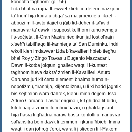
kondotta tagħhom” (p.156).
Iżda bħalma rajna fl-ewwel ktieb, id-determinazzjoni
ta’ Indri’ hija kbira u tibqa’ sa ma jirnexxielu jikxef l-
abbużi mill-awtoritajiet u jġib fid-deher it-taħwid,
manuvrar ta’ dawk li suppost kellhom ikunu xempju
fis-soċjeta’. Il-Gran Mastru ried ikun jaf fost oħrajn
x’seħħ tabilħaqq fil-kannierja ta’ San Duminku. Indri’
wkoll kien imdawwar iżda b’kavallieri ħbieb tiegħu
bħal Roy y Zingo Travas u Eugenio Mazzacani.
Dawn il-kotba jolqtuni għaliex waqt li l-kuntest
tagħhom huwa dak ta’ żmien il-Kavallieri, Arturo
Caruana juri kif ċerta elementi bħalma huma n-
nepotiżmu, tirannija, klijentaliżmu, u li xi ħadd jagħtik
bis-sejf minn wara dahrek, kienu minn dejjem. Issa
Arturo Caruana, l-awtur oriġinali, kif għidna fil-bidu,
kiteb naqra żmien ilu mhux ħażin, u għaldaqstant
hija ħasra li għadna naraw bosta konfoffi u manuvrar
saħansitra bejn dawk li temmen li jkunu ħbieb. Imma
waqt li dan joħroġ t’eroj, wara li jistieden lill-Ħakem