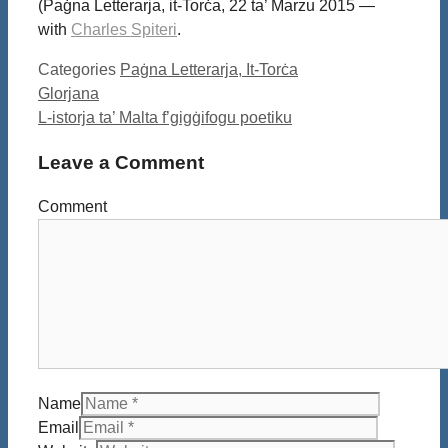
(Paġna Letterarja, it-Torċa, 22 ta’ Marzu 2015 —
with
Charles Spiteri
.
Categories
Paġna Letterarja, It-Torċa
Glorjana
L-istorja ta’ Malta f’gigġifogu poetiku
Leave a Comment
Comment
Name
Email