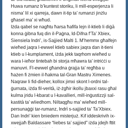
Huwa rumanz b’kuntest storiku, li mill-esperjenza li
nisma’ lil xi qarreja, dawn it-tip ta’ rumanzi jinżlu
għasel ma’ xi wħud.
Iżda qabel se nagħtu ħarsa ħafifa lejn il-ktieb li diġà
konna ġibna fuq din il-Paġna, Id-Difna f’Ta’ Xbiex,
Siensiela Indri’, is-Sajjied Malti 1. M’hemmx għalfejn
wieħed jaqra l-ewwel ktieb sabiex jaqra dan it-tieni
ktieb u l-kumplament, iżda jekk taqrhom wieħed u
wara l-ieħor tintebah bi storja mħawra ta’ intriċċi u
manuvri. Fl-ewwel għandna ġrajja ta’ regħba u
ħażen fi żmien il-ħakma tal-Gran Mastru Ximenes.
Naqraw li fid-dieher, kollox jimxi skont l-ordni tal-
ġurnata, iżda fil-verità, iż-żgħir ikollu jbaxxi rasu għal
kulma jridu l-kbarat u l-kavallieri, mill-inġustizzji sal-
kastità ta’ wliedhom. Niltaqgħu ma’ wieħed mill-
persunaġġi tar-rumanz, Indrì s-sajjied ta’ Ta’Xbiex.
Dan Indri’ kien bniedem misterjuż. Kif iddeskrivih ix-
xwejjaħ Baldassare “liebes ta’ sajjied” iżda jdejh fttit