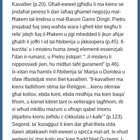
Kavallier (p.20). Għall-ewwel jgħidlu li ma kienx se
jindaħal peress li dan laħaq għamel negozju mal-
Ħakem tal-Imdina u mal-Baruni Ġanni Dingli. Pietru
jinqabad fuq sieq waħda wara l-għelt kbir tiegħu li
refa’ jdejh fuq il-Ħakem u jiġi mhedded li jkun aħjar
għalih li joffri l-id tal-ħbiberija u jikkoopera (p.45). Il-
kurżita’ u l-misteru huma żewġ elementi essenzjali
f’dan ir-rumanz, u Pietru jistqarr: “..il-misteru li
nippossiedi jien, hu midfun taħt ġurament” (p.46).
Ix-xitan ma ħamilx il-ħbiberija ta’ Marija u Dorotea u
sfaw iffastidjati minn tliet kavallieri. “Il-kavallieri ma
kienx fadlilhom stima tar-Reliġjon…kienu sferraw
għal kollox, ebda kont, ebda mistħija ma kien baqa’
fihom, u kienet kibret tant ix-xelleraġni tagħhom, illi
xi wħud inkitbu mażuni u oħrajn qabel imorru
jitqarbnu kienu jieħdu ċ-ċikkulata u l-kafe’” (p.123).
Segond, ta’ kuraġġuż li kien dar għat-tlieta iżda
dawn attakkawh mill-ewwel u spiċċa mal-art. Ix-xhud
ewlieni ta’ dan kollu ma’ kien ħadd ħlief Ġużeppi, l-