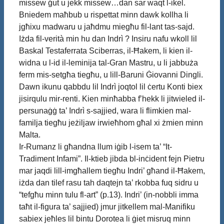
missew ġut u jekk missew…dan sar waqt l-ikel.
Bniedem maħbub u rispettat minn dawk kollha li
jgħixu madwaru u jaħdmu miegħu fil-lant tas-sajd.
Iżda fil-verità min hu dan Indrì ? Insiru nafu wkoll lil
Baskal Testaferrata Sciberras, il-Ħakem, li kien il-
widna u l-id il-leminija tal-Gran Mastru, u li jabbuża
ferm mis-setgħa tiegħu, u lill-Baruni Ġiovanni Dingli.
Dawn ikunu qabbdu lil Indrì joqtol lil ċertu Konti biex
jisirqulu mir-renti. Kien minħabba f’hekk li jitwieled il-
persunaġġ ta’ Indrì s-sajjied, wara li flimkien mal-
familja tiegħu jeżiljaw irwieħhom għal xi żmien minn
Malta.
Ir-Rumanz li għandna llum iġib l-isem ta’ “It-
Tradiment Infami”. Il-ktieb jibda bl-inċident fejn Pietru
mar jaqdi lill-imgħallem tiegħu Indri’ għand il-Ħakem,
iżda dan tilef rasu tah daqtejn ta’ rkobba fuq sidru u
“tefgħu minn tulu fl-art” (p.13). Indri’ (in-nobbli imma
taħt il-figura ta’ sajjied) jmur jitkellem mal-Manifiku
sabiex jeħles lil bintu Dorotea li ġiet misruq minn