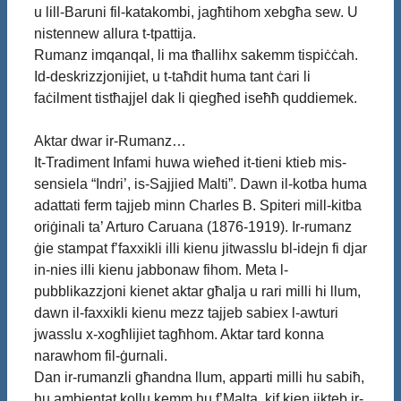
u lill-Baruni fil-katakombi, jagħtihom xebgħa sew. U
nistennew allura t-tpattija.
Rumanz imqanqal, li ma tħallihx sakemm tispiċċah.
Id-deskrizzjonijiet, u t-taħdit huma tant ċari li
faċilment tistħajjel dak li qiegħed iseħħ quddiemek.
Aktar dwar ir-Rumanz…
It-Tradiment Infami huwa wieħed it-tieni ktieb mis-
sensiela “Indri’, is-Sajjied Malti”. Dawn il-kotba huma
adattati ferm tajjeb minn Charles B. Spiteri mill-kitba
oriġinali ta’ Arturo Caruana (1876-1919). Ir-rumanz
ġie stampat f’faxxikli illi kienu jitwasslu bl-idejn fi djar
in-nies illi kienu jabbonaw fihom. Meta l-
pubblikazzjoni kienet aktar għalja u rari milli hi llum,
dawn il-faxxikli kienu mezz tajjeb sabiex l-awturi
jwasslu x-xogħlijiet tagħhom. Aktar tard konna
narawhom fil-ġurnali.
Dan ir-rumanzli għandna llum, apparti milli hu sabiħ,
hu ambjentat kollu kemm hu f’Malta, kif kien jikteb ir-