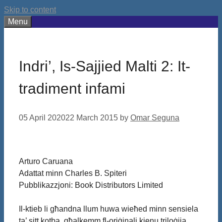
Skip to content
Menu
Indri’, Is-Sajjied Malti 2: It-
tradiment infami
05 April 2020
22 March 2015
by
Omar Seguna
Arturo Caruana
Adattat minn Charles B. Spiteri
Pubblikazzjoni: Book Distributors Limited
Il-ktieb li għandna llum huwa wieħed minn sensiela
ta’ sitt kotba, għalkemm fl-oriġinali kienu triloġija.