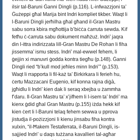
ilsir tal-Baruni Ġanni Dingli (p.116). L-infwazzjoni ta’
Ġużeppi għal Marija bint Indri kompliet tikber. Waqt li
l-Baruni Dingli jerħilha għal għand il-Gran Mastru
sabu sorra kbira mgħottija b’biċċa ċarruta sewda. Kif
fetħu ċ-ċarruta sabu dokument maħżuż. Indri’ jaqra
din l-ittra indirizzata lill-Gran Mastru De Rohan li fiha
jissemma’ ismu stess. Indri’ mal-ewwel fehem, li
ġejjin xi manuvri ġodda kontra tiegħu (p.148). Ġanni
Dingli ried “b’kull mod jeħles minn Indri’” (p.153).
Waqt li rrapporta li fil-każ ta’ Birkirkara li ferieh hu,
ċertu Mazzacani Eugenio, kif konna rajna diġà,
jgħidlu li Indri’ kien dak li seraq xbejba u żammha
f’daru. Il-Gran Mastru ta’ x’jifhem li l-isem ta’ Indri’ ma
kienx ġdid għal Gran Mastru (p.155) iżda hekk kif
kien ċert li l-Baruni telaq fehem sewwa u pprova
jistudja il-pożizzjoni li kienu jinsabu fiha kontra
xulxin, “il-Ħakem Testaferrata, il-Baruni Dingli, is-
sajjied Indri’ u daqs tużżana kavallieri tal-agħar