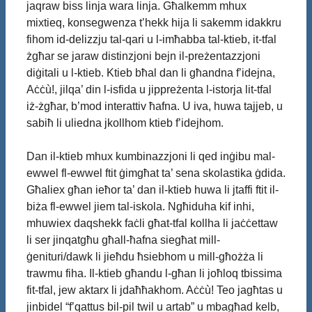
jaqraw biss linja wara linja. Għalkemm mhux
mixtieq, konsegwenza t’hekk hija li sakemm idakkru
fihom id-delizzju tal-qari u l-imħabba tal-ktieb, it-tfal
żgħar se jaraw distinzjoni bejn il-preżentazzjoni
diġitali u l-ktieb. Ktieb bħal dan li għandna f’idejna,
Aċċù!, jilqa’ din l-isfida u jippreżenta l-istorja lit-tfal
iż-żgħar, b’mod interattiv ħafna. U iva, huwa tajjeb, u
sabiħ li uliedna jkollhom ktieb f’idejhom.
Dan il-ktieb mhux kumbinazzjoni li qed inġibu mal-
ewwel fl-ewwel ftit ġimgħat ta’ sena skolastika ġdida.
Għaliex għan ieħor ta’ dan il-ktieb huwa li jtaffi ftit il-
biża fl-ewwel jiem tal-iskola. Ngħiduha kif inhi,
mhuwiex daqshekk faċli għat-tfal kollha li jaċċettaw
li ser jinqatgħu għall-ħafna siegħat mill-
ġenituri/dawk li jieħdu ħsiebhom u mill-għożża li
trawmu fiha. Il-ktieb għandu l-għan li joħloq tbissima
fit-tfal, jew aktarx li jdaħħakhom. Aċċù! Teo jagħtas u
jinbidel “f’qattus bil-pil twil u artab” u mbagħad kelb,