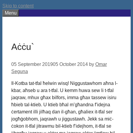
Skip to content
Menu
Aċċu`
05 September 2019
05 October 2014
by
Omar
Seguna
Il-Kotba tat-tfal ħelwin wisq! Niggustawhom aħna l-
kbar, aħseb u ara t-tfal. U kemm huwa sew li t-tfal
jaqraw, mhux għax bilfors, imma għax tassew isiru
ħbieb tal-ktieb. U ktieb bħal m’għandna f’idejna
ċertament illi jilħaq dan il-għan, għaliex it-tfal ser
jogħġobhom, jaqrawh u jiggustawh. Jekk sa miċ-
ċokon it-tfal jitrawmu bil-ktieb f’idejhom, it-tfal se