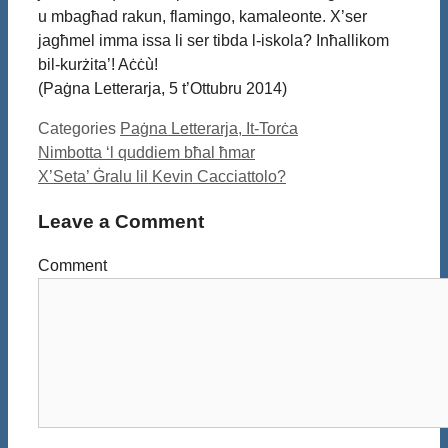
u mbagħad rakun, flamingo, kamaleonte. X’ser
jagħmel imma issa li ser tibda l-iskola? Inħallikom
bil-kurżita’! Aċċù!
(Paġna Letterarja, 5 t’Ottubru 2014)
Categories
Paġna Letterarja, It-Torċa
Nimbotta ‘l quddiem bħal ħmar
X’Seta’ Ġralu lil Kevin Cacciattolo?
Leave a Comment
Comment