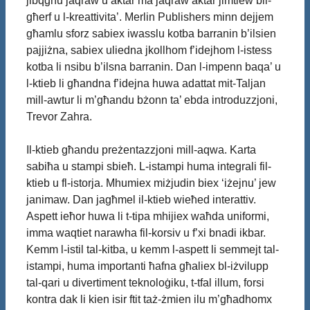
jibqgħu jaqraw u aktar ma jaqraw aktar jimtlew bil-
għerf u l-kreattivita’. Merlin Publishers minn dejjem
għamlu sforz sabiex iwasslu kotba barranin b’ilsien
pajjiżna, sabiex uliedna jkollhom f’idejhom l-istess
kotba li nsibu b’ilsna barranin. Dan l-impenn baqa’ u
l-ktieb li għandna f’idejna huwa adattat mit-Taljan
mill-awtur li m’għandu bżonn ta’ ebda introduzzjoni,
Trevor Zahra.
Il-ktieb għandu preżentazzjoni mill-aqwa. Karta
sabiħa u stampi sbieħ. L-istampi huma integrali fil-
ktieb u fl-istorja. Mhumiex miżjudin biex ‘iżejnu’ jew
janimaw. Dan jagħmel il-ktieb wieħed interattiv.
Aspett ieħor huwa li t-tipa mhijiex waħda uniformi,
imma waqtiet narawha fil-korsiv u f’xi bnadi ikbar.
Kemm l-istil tal-kitba, u kemm l-aspett li semmejt tal-
istampi, huma importanti ħafna għaliex bl-iżvilupp
tal-qari u divertiment teknoloġiku, t-tfal illum, forsi
kontra dak li kien isir ftit taż-żmien ilu m’għadhomx